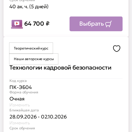
40 ак. ч. (5 дней)
64 700
₽
Выбрать
Теоретический курс
Доба
Наши авторские курсы
Технологии кадровой безопасности
Код курса
ПК-ЭБ04
Форма обучения
Очная
Изменить
Ближайшая дата
28.09.2026 - 02.10.2026
Изменить
Срок обучения