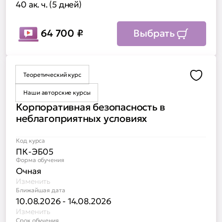
40 ак. ч. (5 дней)
64 700
₽
Выбрать
Теоретический курс
Доба
Наши авторские курсы
Корпоративная безопасность в
неблагоприятных условиях
Код курса
ПК-ЭБ05
Форма обучения
Очная
Изменить
Ближайшая дата
10.08.2026 - 14.08.2026
Изменить
Срок обучения