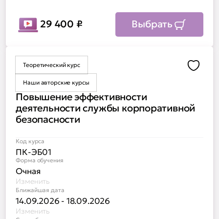
29 400
₽
Выбрать
Теоретический курс
Доба
Наши авторские курсы
Повышение эффективности
деятельности службы корпоративной
безопасности
Код курса
ПК-ЭБ01
Форма обучения
Очная
Изменить
Ближайшая дата
14.09.2026 - 18.09.2026
Изменить