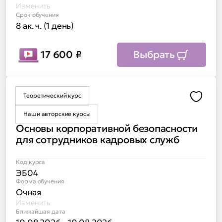
Изменить
Срок обучения
8 ак. ч. (1 день)
17 600
₽
Выбрать
Теоретический курс
Доба
Наши авторские курсы
Основы корпоративной безопасности
для сотрудников кадровых служб
Код курса
ЭБ04
Форма обучения
Очная
Изменить
Ближайшая дата