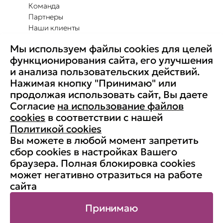
Команда
Партнеры
Наши клиенты
Отзывы
Мы используем файлы cookies для целей
Повышение осведомленности
Партнерство с Secure-T
функционирования сайта, его улучшения
Преимущества для бизнеса
и анализа пользовательских действий.
Комплексные программы
Контакты
Нажимая кнопку "Принимаю" или
Медиа
продолжая использовать сайт, Вы даете
Вакансии
Согласие
на использование файлов
Реквизиты
cookies
в соответствии с нашей
Старая версия сайта
Политикой cookies
Вы можете в любой момент запретить
сбор cookies в настройках Вашего
браузера. Полная блокировка cookies
© АНО ДПО «Учебный центр
может негативно отразиться на работе
«Информзащита», 1998-2026. ИНН:
сайта
7704190833, ОГРН: 1037700132788
Карта сайта
Принимаю
Публичная оферта
Политика использования cookies