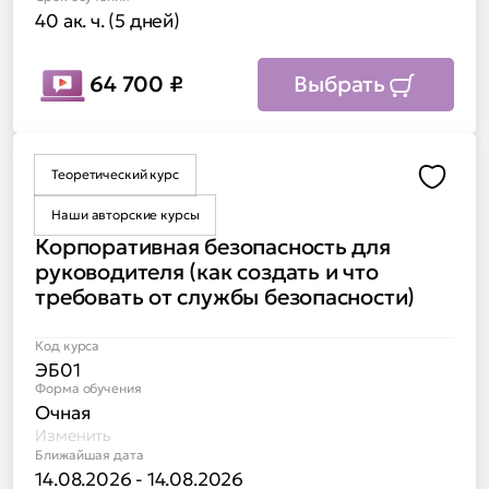
40 ак. ч. (5 дней)
64 700
₽
Выбрать
Теоретический курс
Доба
Наши авторские курсы
Корпоративная безопасность для
руководителя (как создать и что
требовать от службы безопасности)
Код курса
ЭБ01
Форма обучения
Очная
Изменить
Ближайшая дата
14.08.2026 - 14.08.2026