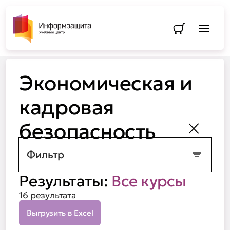
Перейти в
Экономическая и кадровая безопасность
Экономическая и
кадровая
безопасность
Закрыть
Фильтр
Результаты:
Все курсы
16 результата
Выгрузить в Excel