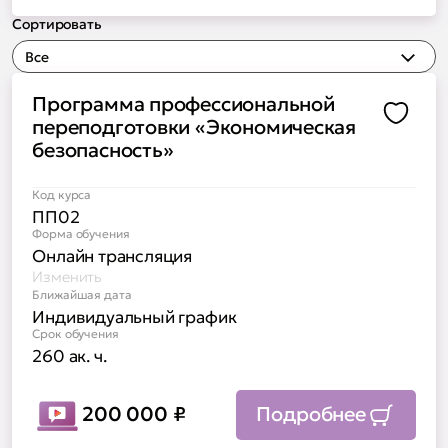
Сортировать
Все
Программа профессиональной
Доба
переподготовки «Экономическая
безопасность»
Код курса
ПП02
Форма обучения
Онлайн трансляция
Изменить
Ближайшая дата
Индивидуальный график
Срок обучения
260 ак. ч.
200 000
₽
Подробнее