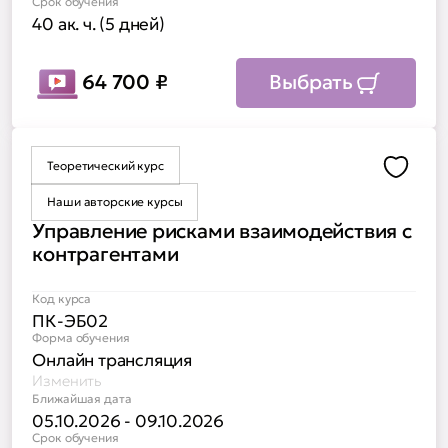
Срок обучения
40 ак. ч. (5 дней)
64 700
₽
Выбрать
Теоретический курс
Доба
Наши авторские курсы
Управление рисками взаимодействия с
контрагентами
Код курса
ПК-ЭБ02
Форма обучения
Онлайн трансляция
Изменить
Ближайшая дата
05.10.2026 - 09.10.2026
Срок обучения