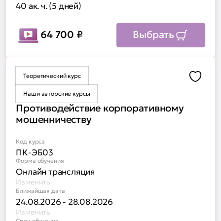
40 ак. ч. (5 дней)
64 700
₽
Выбрать
Теоретический курс
Доба
Наши авторские курсы
Противодействие корпоративному
мошенничеству
Код курса
ПК-ЭБ03
Форма обучения
Онлайн трансляция
Изменить
Ближайшая дата
24.08.2026 - 28.08.2026
Изменить
Срок обучения