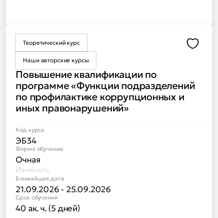
Теоретический курс
Доба
Наши авторские курсы
Повышение квалификации по
программе «Функции подразделений
по профилактике коррупционных и
иных правонарушений»
Код курса
ЭБ34
Форма обучения
Очная
Изменить
Ближайшая дата
21.09.2026 - 25.09.2026
Срок обучения
40 ак. ч. (5 дней)