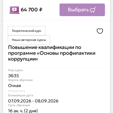
64 700
₽
Выбрать
Теоретический курс
Доба
Наши авторские курсы
Повышение квалификации по
программе «Основы профилактики
коррупции»
Код курса
ЭБ35
Форма обучения
Очная
Изменить
Ближайшая дата
07.09.2026 - 08.09.2026
Срок обучения
16 ак. ч. (2 дня)