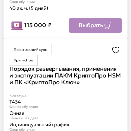
Срок обучения
40 ак. ч. (5 дней)
115 000
₽
Выбрать
Практический курс
Доба
КриптоПро
Порядок развертывания, применения
и эксплуатации ПАКМ КриптоПро HSM
и ПК «КриптоПро Ключ»
Код курса
Т434
Форма обучения
Очная
Ближайшая дата
Индивидуальный график
Срок обучения