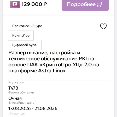
129 000
₽
Подробнее
Практический курс
Доба
КриптоПро
Цифровой рубль
Развертывание, настройка и
техническое обслуживание PKI на
основе ПАК «КриптоПро УЦ» 2.0 на
платформе Astra Linux
Код курса
Т478
Форма обучения
Очная
Ближайшая дата
17.08.2026 - 21.08.2026
Изменить