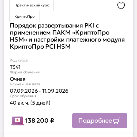
Практический курс
Доба
КриптоПро
Порядок развертывания PKI с
применением ПАКМ «КриптоПро
HSM» и настройки платежного модуля
КриптоПро PCI HSM
Код курса
Т341
Форма обучения
Очная
Ближайшая дата
07.09.2026 - 11.09.2026
Срок обучения
40 ак. ч. (5 дней)
138 200
₽
Подробнее