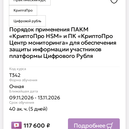
Доба
КриптоПро
Цифровой рубль
Порядок применения ПАКМ
«КриптоПро HSM» и ПК «КриптоПро
Центр мониторинга» для обеспечения
защиты информации участников
платформы Цифрового Рубля
Код курса
Т342
Форма обучения
Очная
Ближайшая дата
09.11.2026 - 13.11.2026
Срок обучения
40 ак. ч. (5 дней)
117 600
₽
Подробнее