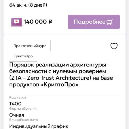
64 ак. ч. (8 дней)
140 000
₽
Подробнее
Практический курс
Доба
КриптоПро
Порядок реализации архитектуры
безопасности с нулевым доверием
(ZTA – Zero Trust Architecture) на базе
продуктов «КриптоПро»
Код курса
Т400
Форма обучения
Очная
Ближайшая дата
Индивидуальный график