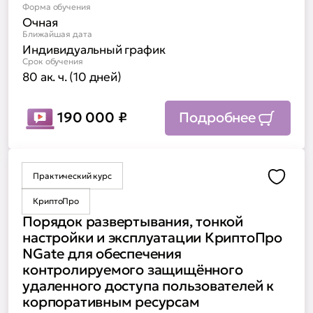
Форма обучения
Очная
Ближайшая дата
Индивидуальный график
Срок обучения
80 ак. ч. (10 дней)
190 000
₽
Подробнее
Практический курс
Доба
КриптоПро
Порядок развертывания, тонкой
настройки и эксплуатации КриптоПро
NGate для обеспечения
контролируемого защищённого
удаленного доступа пользователей к
корпоративным ресурсам