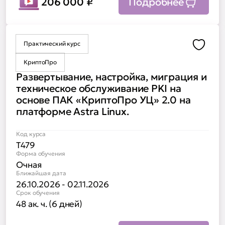
206 000
₽
Подробнее
Практический курс
Доба
КриптоПро
Развертывание, настройка, миграция и
техническое обслуживание PKI на
основе ПАК «КриптоПро УЦ» 2.0 на
платформе Astra Linux.
Код курса
Т479
Форма обучения
Очная
Ближайшая дата
26.10.2026 - 02.11.2026
Срок обучения
48 ак. ч. (6 дней)