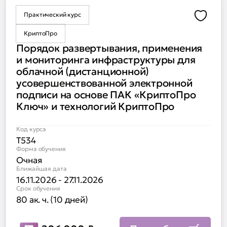
Практический курс
Доба
КриптоПро
Порядок развертывания, применения
и мониторинга инфраструктуры для
облачной (дистанционной)
усовершенствованной электронной
подписи на основе ПАК «КриптоПро
Ключ» и технологий КриптоПро
Код курса
Т534
Форма обучения
Очная
Ближайшая дата
16.11.2026 - 27.11.2026
Срок обучения
80 ак. ч. (10 дней)