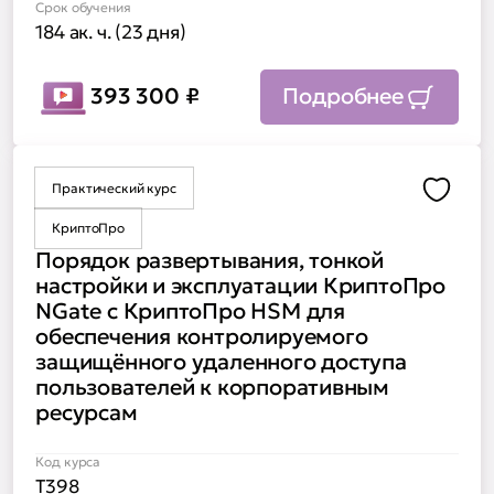
Срок обучения
184 ак. ч. (23 дня)
393 300
₽
Подробнее
Практический курс
Доба
КриптоПро
Порядок развертывания, тонкой
настройки и эксплуатации КриптоПро
NGate с КриптоПро HSM для
обеспечения контролируемого
защищённого удаленного доступа
пользователей к корпоративным
ресурсам
Код курса
Т398