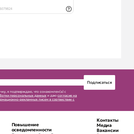
чку, я подтверждаю, что ознакомлен(а) с
ботки персональных данных
и даю
согласие на
рмационно-рекламных писем в соотвествии с
Контакты
Повышение
Медиа
осведомленности
Вакансии