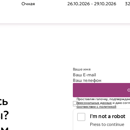
Очная
26.10.2026 - 29.10.2026
32
сь
Проставляя галочку, подтверждаю
персональных данных
и даю сог
соотвествии с политикой
ы?
ем