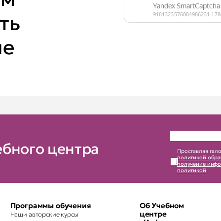
ть
ие
ебного центра
Проставляя гало
политикой обра
получение инфо
политикой
Программы обучения
Об Учебном
центре
Наши авторские курсы