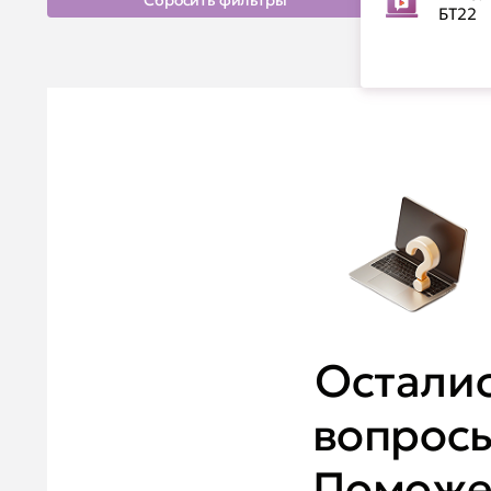
Сбросить фильтры
БТ22
Остали
вопрос
Помож