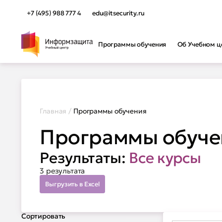
+7 (495) 988 777 4
edu@itsecurity.ru
Программы обучения
Об Учебном ц
Программы обучения
Программы обучения
Прог
Наши а
Не знаете, какую программу
Главная
/
Программы обучения
Автори
выбрать? Мы поможем вам
Инфор
Программы обуче
определиться.
Защита
Защита
Подобрать обучение
Безопа
Результаты:
Все курсы
Курсы 
Прогр
3 результата
Выгрузить в Excel
Сортировать