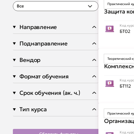
Практический к
Все
Защита ко
Код кур
Направление
БТ02
Поднаправление
Теоретический 
Вендор
Комплексн
Формат обучения
Код кур
БТ112
Срок обучения (ак. ч.)
Тип курса
Практический к
Организац
Код кур