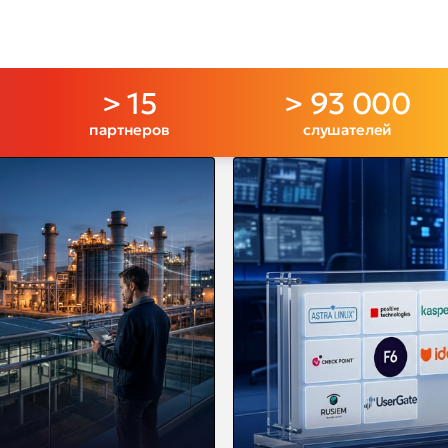
> 15
> 93 000
партнеров
слушателей