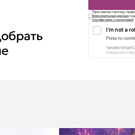
Проставляя галочку, подт
персональных данных
и д
соотвествии с политикой
обрать
ие