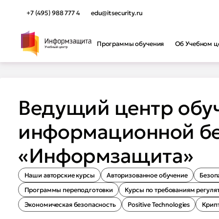
+7 (495) 988 777 4
edu@itsecurity.ru
Программы обучения
Об Учебном ц
Программы обучения
Прог
Ведущий центр обу
Наши а
Не знаете, какую программу
Автори
выбрать? Мы поможем вам
Инфор
информационной бе
определиться.
Защита
Защита
Подобрать обучение
«Информзащита»
Безопа
Курсы 
Прогр
Наши авторские курсы
Авторизованное обучение
Безоп
Программы переподготовки
Курсы по требованиям регуля
Экономическая безопасность
Positive Technologies
Крип