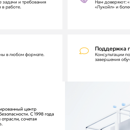
 задачи и требования
Нам доверяют: «
 в работе.
«Лукойл» и боле
Поддержка 
ны в любом формате.
Консультации п
завершения обуч
ированный центр
езопасности. С 1998 года
 отрасли, сочетая
ью.