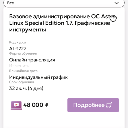
Все
Базовое администрирование ОС Astra
Доба
Linux Special Edition 1.7. Графические
инструменты
Код курса
AL-1722
Форма обучения
Онлайн трансляция
Изменить
Ближайшая дата
Индивидуальный график
Срок обучения
32 ак. ч. (4 дня)
48 000
₽
Подробнее