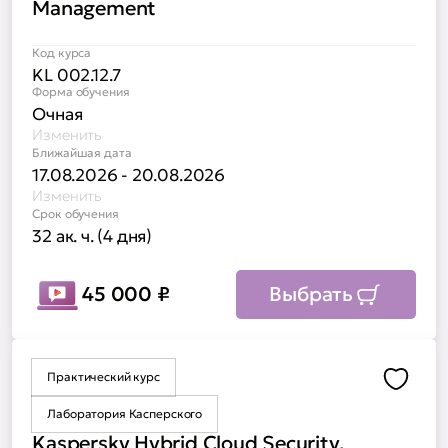
Management
Код курса
KL 002.12.7
Форма обучения
Очная
Изменить
Ближайшая дата
17.08.2026 - 20.08.2026
Изменить
Срок обучения
32 ак. ч. (4 дня)
45 000
₽
Выбрать
Практический курс
Доба
Лаборатория Касперского
Kaspersky Hybrid Cloud Security.