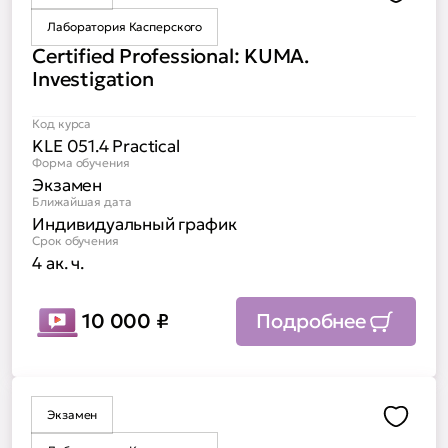
Доба
Лаборатория Касперского
Certified Professional: KUMA.
Investigation
Код курса
KLE 051.4 Practical
Форма обучения
Экзамен
Ближайшая дата
Индивидуальный график
Срок обучения
4 ак. ч.
10 000
₽
Подробнее
Экзамен
Доба