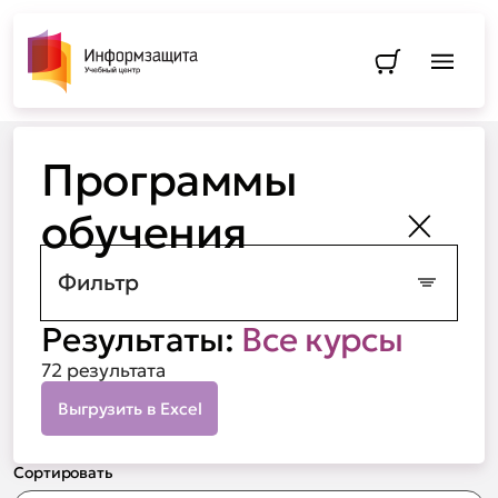
Перейти в
Программы обучения
Программы
обучения
Закрыть
Фильтр
Результаты:
Все курсы
72 результата
Выгрузить в Excel
Сортировать