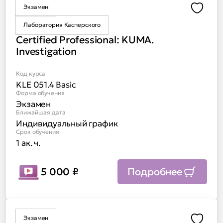
Экзамен
Доба
Лаборатория Касперского
Certified Professional: KUMA.
Investigation
Код курса
KLE 051.4 Basiс
Форма обучения
Экзамен
Ближайшая дата
Индивидуальный график
Срок обучения
1 ак. ч.
5 000
₽
Подробнее
Экзамен