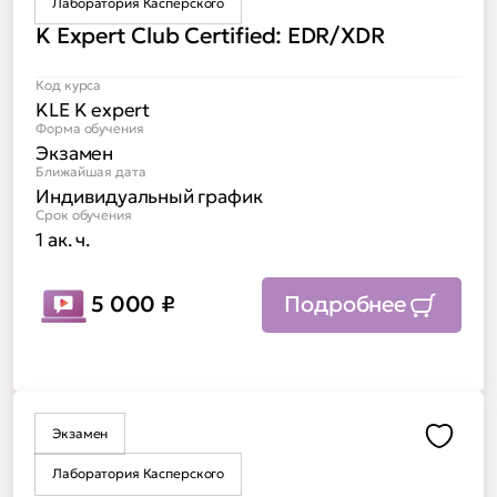
Лаборатория Касперского
K Expert Club Certified: EDR/XDR
Код курса
KLE K expert
Форма обучения
Экзамен
Ближайшая дата
Индивидуальный график
Срок обучения
1 ак. ч.
5 000
₽
Подробнее
Экзамен
Доба
Лаборатория Касперского