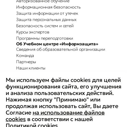
Авторизованное обучение
Информационная безопасность
Защита информации от утечек
Защита персональных данных
Безопасность систем и сетей
Курсы экспертов
Программы переподготовки
Об Учебном центре «Информзащита»
Сведения об образовательной организации
Команда
Партнеры
Наши клиенты
Отзывы
Мы используем файлы cookies для целей
Повышение осведомленности
Партнерство с Secure-T
функционирования сайта, его улучшения
Преимущества для бизнеса
и анализа пользовательских действий.
Комплексные программы
Контакты
Нажимая кнопку "Принимаю" или
Медиа
продолжая использовать сайт, Вы даете
Вакансии
Согласие
на использование файлов
Реквизиты
cookies
в соответствии с нашей
Старая версия сайта
Политикой cookies