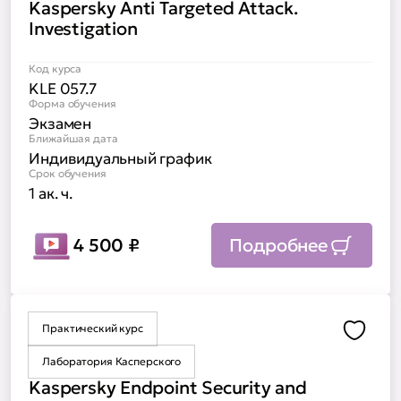
Kaspersky Anti Targeted Attack.
Investigation
Код курса
KLE 057.7
Форма обучения
Экзамен
Ближайшая дата
Индивидуальный график
Срок обучения
1 ак. ч.
4 500
₽
Подробнее
Практический курс
Доба
Лаборатория Касперского
Kaspersky Endpoint Security and