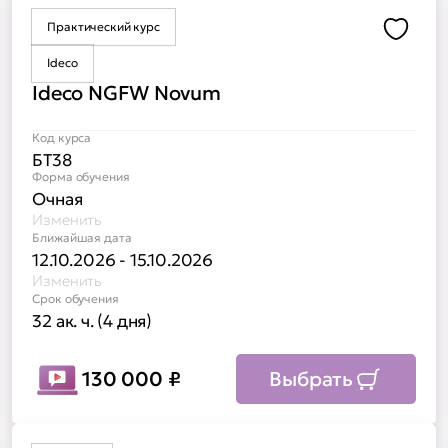
Практический курс
Доба
Ideco
Ideco NGFW Novum
Код курса
БТ38
Форма обучения
Очная
Изменить
Ближайшая дата
12.10.2026 - 15.10.2026
Изменить
Срок обучения
32 ак. ч. (4 дня)
130 000
₽
Выбрать