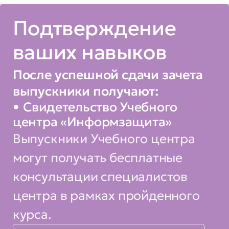
и урегулировании конфликта
Подтверждение
интересов, исполнения
обязанностей, установленных
ваших навыков
Федеральным законом от 25
декабря 2008 г. № 273-ФЗ “О
После успешной сдачи зачета
противодействии коррупции” и
выпускники получают:
другими федеральными
Свидетельство Учебного
законами;
центра «Информзащита»
Выпускники Учебного центра
Привлечения к дисциплинарной
могут получать бесплатные
ответственности за
коррупционные
консультации специалистов
правонарушения;
центра в рамках пройденного
Вы сможете:
курса.