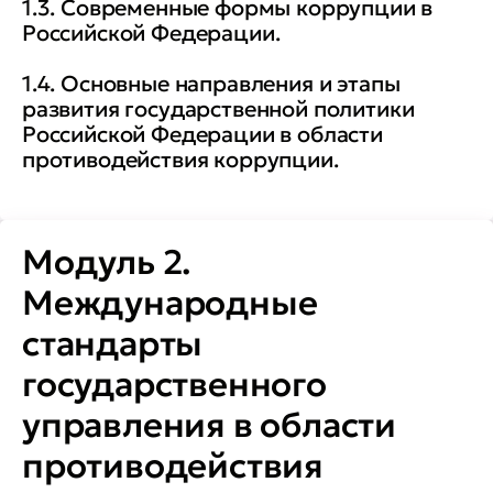
1.3. Современные формы коррупции в
целях противодействия
Российской Федерации.
коррупции;
1.4. Основные направления и этапы
развития государственной политики
Критически оценивать
Российской Федерации в области
информацию;
противодействия коррупции.
Определять меру
дисциплинарной
Модуль 2.
ответственности за
Международные
коррупционные
правонарушения;
стандарты
государственного
Вырабатывать предложения,
управления в области
направленные на повышение
эффективности профилактики
противодействия
коррупции;