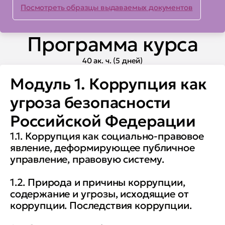
Посмотреть образцы выдаваемых документов
Выражать нетерпимость к
коррупционному поведению;
Программа курса
Анализировать и использовать в
40 ак. ч. (5 дней)
своей деятельности
Модуль 1. Коррупция как
нормативные правовые акты
Российской Федерации в
угроза безопасности
области противодействия
Российской Федерации
коррупции;
1.1. Коррупция как социально-правовое
явление, деформирующее публичное
Обеспечить соблюдение
управление, правовую систему.
запретов, ограничений,
требований о предотвращении
1.2. Природа и причины коррупции,
содержание и угрозы, исходящие от
и урегулировании конфликта
коррупции. Последствия коррупции.
интересов и исполнение
обязанностей, установленных в