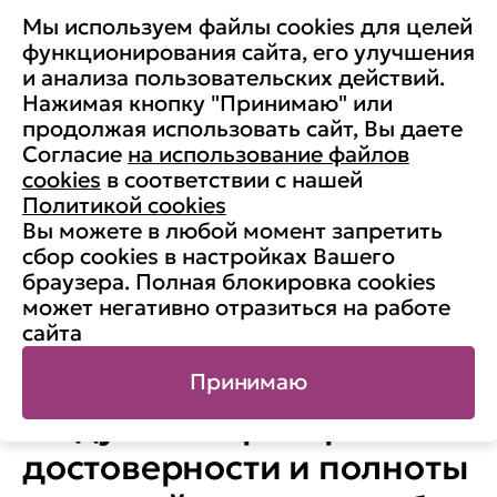
Мы используем файлы cookies для целей
функционирования сайта, его улучшения
и анализа пользовательских действий.
Модуль 12. Иные запреты,
Нажимая кнопку "Принимаю" или
продолжая использовать сайт, Вы даете
ограничения, требования
Согласие
на использование файлов
cookies
в соответствии с нашей
и обязанности,
Политикой cookies
установленные в целях
Вы можете в любой момент запретить
сбор cookies в настройках Вашего
противодействия
браузера. Полная блокировка cookies
может негативно отразиться на работе
коррупции
сайта
Принимаю
Модуль 13. Проверка
достоверности и полноты