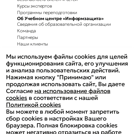
Курсы экспертов
Программы переподготовки
Об Учебном центре «Информзащита»
Сведения об образовательной организации
Команда
Партнеры
Наши клиенты
Отзывы
Мы используем файлы cookies для целей
Повышение осведомленности
Партнерство с Secure-T
функционирования сайта, его улучшения
Преимущества для бизнеса
и анализа пользовательских действий.
Комплексные программы
Контакты
Нажимая кнопку "Принимаю" или
Медиа
продолжая использовать сайт, Вы даете
Вакансии
Согласие
на использование файлов
Реквизиты
cookies
в соответствии с нашей
Старая версия сайта
Политикой cookies
Вы можете в любой момент запретить
сбор cookies в настройках Вашего
браузера. Полная блокировка cookies
© АНО ДПО «Учебный центр
может негативно отразиться на работе
«Информзащита», 1998-2026. ИНН: