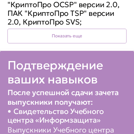
"КриптоПро OCSP" версии 2.0,
ПАК "КриптоПро TSP" версии
2.0, КриптоПро SVS;
Вы сможете:
Показать еще
проводить установку ПАК
Подтверждение
"КриптоПро OCSP" версии 2.0,
ваших навыков
ПАК "КриптоПро TSP" версии
2.0, КриптоПро SVS;
После успешной сдачи зачета
осуществлять настройку ПАК
выпускники получают:
"КриптоПро OCSP" версии 2.0,
Свидетельство Учебного
ПАК "КриптоПро TSP" версии
центра «Информзащита»
2.0, КриптоПро SVS;
Выпускники Учебного центра