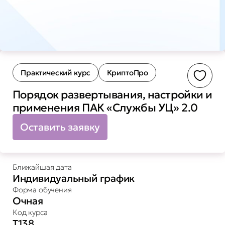
Практический курс
КриптоПро
Доба
Порядок развертывания, настройки и
применения ПАК «Службы УЦ» 2.0
Оставить заявку
Ближайшая дата
Индивидуальный график
Форма обучения
Очная
Код курса
Т138