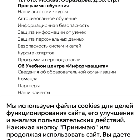
Программы обучения
Наши авторские курсы
Авторизованное обучение
Информационная безопасность
Защита информации от утечек
Защита персональных данных
Безопасность систем и сетей
Курсы экспертов
Программы переподготовки
Об Учебном центре «Информзащита»
Сведения об образовательной организации
Команда
Партнеры
Наши клиенты
Отзывы
Мы используем файлы cookies для целей
Повышение осведомленности
Партнерство с Secure-T
функционирования сайта, его улучшения
Преимущества для бизнеса
и анализа пользовательских действий.
Комплексные программы
Контакты
Нажимая кнопку "Принимаю" или
Медиа
продолжая использовать сайт, Вы даете
Вакансии