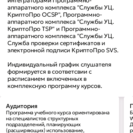
интеграторами Программно-
аппаратного комплекса "Службы УЦ.
КриптоПро OCSP", Программно-
аппаратного комплекса "Службы УЦ.
КриптоПро TSP" и Программно-
аппаратного комплекса "Службы УЦ.
Служба проверки сертификатов и
электронной подписи КриптоПро SVS.
Индивидуальный график слушателя
формируется в соответсвии с
расписанием включенных в
комплексную программу курсов.
Аудитория
П
Программа учебного курса ориентирована
Б
на специалистов структурных
W
подразделений, планирующих
Д
(расширяющих) использование,
р