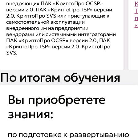
внедряющих ПАК «КриптоПро OCSP»
К
версии 2.0, ПАК «КриптоПро TSP» версии
Т
2.0, КриптоПро SVS или приступающих к
п
самостоятельной эксплуатации
«
внедренного им на предприятии
вендорами или системными интеграторами
ПАК «КриптоПро OCSP» версии 2.0, ПАК
«КриптоПро TSP» версии 2.0, КриптоПро
SVS.
По итогам обучения
Вы приобретете
знания:
по подготовке к развертыванию