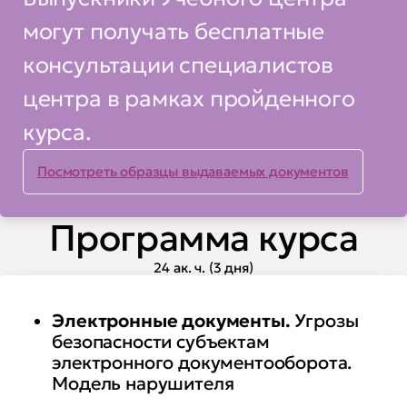
применением ЭП и предлагать
варианты их снижения
могут получать бесплатные
консультации специалистов
центра в рамках пройденного
курса.
Посмотреть образцы выдаваемых документов
Программа курса
24 ак. ч. (3 дня)
Электронные документы.
Угрозы
безопасности субъектам
электронного документооборота.
Модель нарушителя