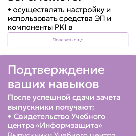
• осуществлять настройку и
использовать средства ЭП и
компоненты PKI в
корпоративных
Показать еще
информационных системах
• использовать ЭП в
Подтверждение
прикладных программах,
интегрированных с PKI
ваших навыков
• применять различные
После успешной сдачи зачета
программные и аппаратные
выпускники получают:
средства ЭП
Свидетельство Учебного
центра «Информзащита»
• оценивать риски, связанные с
Выпускники Учебного центра