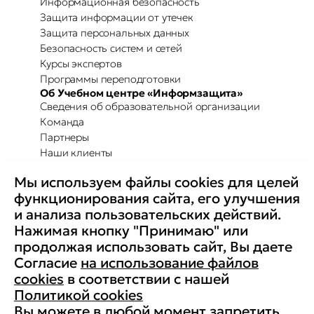
Информационная безопасность
Защита информации от утечек
Защита персональных данных
Безопасность систем и сетей
Курсы экспертов
Программы переподготовки
Об Учебном центре «Информзащита»
Сведения об образовательной организации
Команда
Партнеры
Наши клиенты
Отзывы
Мы используем файлы cookies для целей
Повышение осведомленности
Партнерство с Secure-T
функционирования сайта, его улучшения
Преимущества для бизнеса
и анализа пользовательских действий.
Комплексные программы
Контакты
Нажимая кнопку "Принимаю" или
Медиа
продолжая использовать сайт, Вы даете
Вакансии
Согласие
на использование файлов
Реквизиты
cookies
в соответствии с нашей
Старая версия сайта
Политикой cookies
Вы можете в любой момент запретить