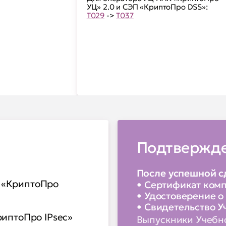
УЦ» 2.0 и СЭП «КриптоПро DSS»:
Т029
->
Т037
Подтвержде
После успешной с
я «КриптоПро
Сертификат ком
Удостоверение 
Свидетельство У
риптоПро IPsec»
Выпускники Учебно