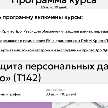
80 ак. ч. (10 дней)
Про NGate"
 программу включены курсы:
сплуатации и
КриптоПро IPsec» для обеспечения защиты данных передав
ертывания и применения PKI с применением ПАКМ Крипто
ертывания, тонкой настройки и эксплуатации КриптоПро Ng
ащита персональных д
» (Т142)
SM»
задач настройки
Срок обучения
ьный график
80 ак. ч. (10 дней)
NGate"