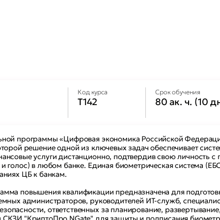
Код курса
Срок обучения
Т142
80 ак. ч. (10 д
ьной программы «Цифровая экономика Российской Федераци
которой решение одной из ключевых задач обеспечивает сис
нансовые услуги дистанционно, подтвердив свою личность 
и голос) в любом банке. Единая биометрическая система (ЕБ
аниях ЦБ к банкам.
амма повышения квалификации предназначена для подготов
темных администраторов, руководителей ИТ-служб, специали
зопасности, ответственных за планирование, развертывание
 СКЗИ "КриптоПро NGate" для защиты и подписания биометри