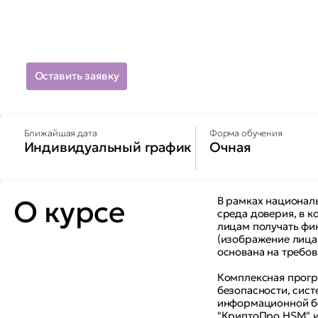
Оставить заявку
Ближайшая дата
Форма обучения
Индивидуальный график
Очная
О курсе
В рамках национал
среда доверия, в 
лицам получать фи
(изображение лица 
основана на требов
Комплексная прогр
безопасности, сис
информационной бе
"КриптоПро HSM" и