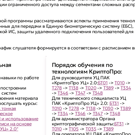
ии ограниченного доступа между сегментами сложных расп
ной программы рассматриваются аспекты применения технол
нных для передачи в Единую биометрическую систему (ЕБС),
ской ИС, защиты удаленного подключения пользователей для
афик слушателя формируется в соответсвии с расписанием 
ьная
Порядок обучения по
технологиям КриптоПро:
 навыки по работе
Для руководителя УЦ ПАК
«КриптоПро УЦ» 2.0:
БТ01
->
Т010
->
 построении
Т278
->
Т138
->
Т020
->
Т389
->
Т334
 систем
->
Т346
->
Т347
->
Т348
воения материала
Для технического специалиста УЦ
рослушать курсы:
ПАК «КриптоПро УЦ» 2.0:
БТ31
->
, тонкая
Т010
->
Т278
->
Т138
->
Т030
->
Т389
ческое
->
Т334
->
Т346
->
Т347
->
Т348
 и использование
Для администратора Органа
иси на основе
криптографической защиты:
БТ31
->
УЦ» 2.0"
Т010
->
Т105
->
Т035
->
Т389
Для оператора УЦ ПАК «КриптоПро