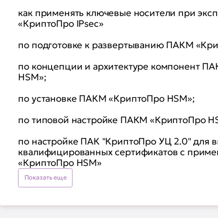
как применять ключевые носители при экс
«КриптоПро IPsec»
по подготовке к развертыванию ПАКМ «Кр
по концепции и архитектуре компонент П
HSM»;
по установке ПАКМ «КриптоПро HSM»;
по типовой настройке ПАКМ «КриптоПро H
по настройке ПАК "КриптоПро УЦ 2.0" для 
квалифицированных сертификатов с прим
«КриптоПро HSM»
Показать еще
назначение, основные характеристики и р
алгоритмы СКЗИ "КриптоПро NGate"
теоретические знания необходимые для уст