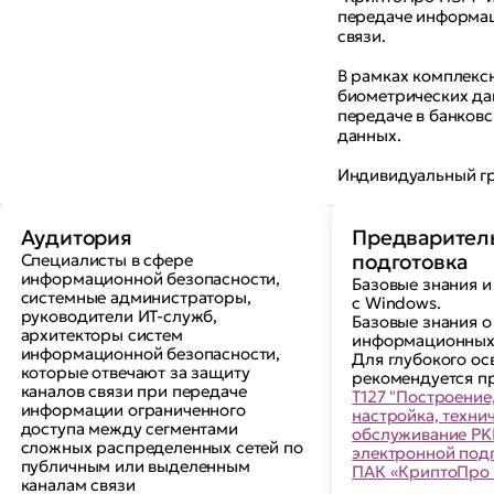
передаче информац
связи.
В рамках комплекс
биометрических да
передаче в банков
данных.
Индивидуальный гр
Аудитория
Предварител
Специалисты в сфере
подготовка
информационной безопасности,
Базовые знания и
системные администраторы,
с Windows.
руководители ИТ-служб,
Базовые знания о
архитекторы систем
информационных
информационной безопасности,
Для глубокого ос
которые отвечают за защиту
рекомендуется п
каналов связи при передаче
Т127 "Построение
информации ограниченного
настройка, техни
доступа между сегментами
обслуживание PKI
сложных распределенных сетей по
электронной подп
публичным или выделенным
ПАК «КриптоПро 
каналам связи