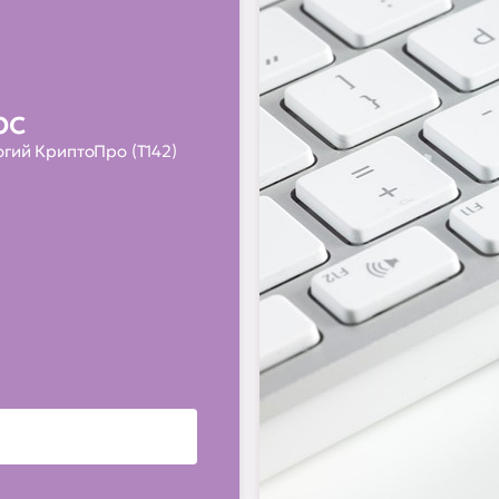
NGate"
ро NGate"
рс
гий КриптоПро (Т142)