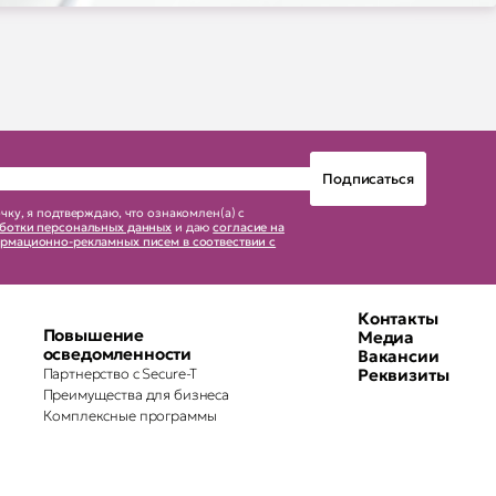
чку, я подтверждаю, что ознакомлен(а) с
ботки персональных данных
и даю
согласие на
рмационно-рекламных писем в соотвествии с
Контакты
Повышение
Медиа
осведомленности
Вакансии
Партнерство с Secure-T
Реквизиты
Преимущества для бизнеса
Комплексные программы