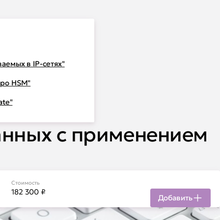
аемых в IP-сетях"
Про HSM"
ate"
анных с применением
Стоимость
182 300
₽
Добавить