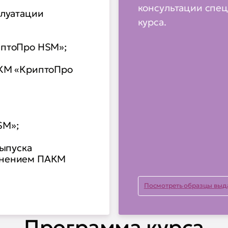
консультации спец
плуатации
курса.
иптоПро HSM»;
АКМ «КриптоПро
SM»;
выпуска
енением ПАКМ
Посмотреть образцы выд
еализуемые
Программа курса
ановки и