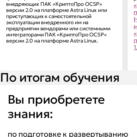
внедряющих ПАК «КриптоПро OCSP»
«
версии 2.0 на платформе Astra Linux или
приступающих к самостоятельной
H
эксплуатации внедренного им на
м
предприятии вендорами или системными
«
интеграторами ПАК «КриптоПро OCSP»
версии 2.0 на платформе Astra Linux.
1
По итогам обучения
Вы приобретете
знания:
по подготовке к развертыванию