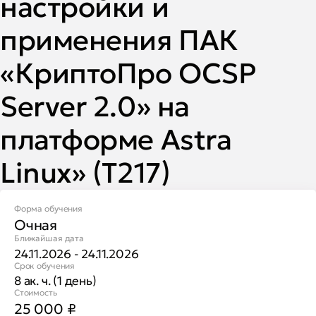
настройки и
применения ПАК
«КриптоПро OCSP
Server 2.0» на
платформе Astra
Linux» (Т217)
Форма обучения
Очная
Ближайшая дата
24.11.2026 - 24.11.2026
Срок обучения
8 ак. ч. (1 день)
Стоимость
25 000
₽