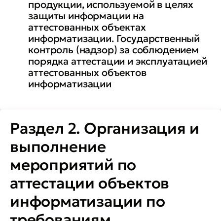
контроля
продукции, используемой в целях
защиты информации на
• применять на практике
аттестованных объектах
информатизации. Государственный
штатные средства ТЗКИ и
контроль (надзор) за соблюдением
средства контроля
порядка аттестации и эксплуатацией
(мониторинга) эффективности
аттестованных объектов
мер защиты информации
информатизации
• проводить аттестационные
испытания и аттестацию
Раздел 2. Организация и
объектов информатизации на
выполнение
соответствие требованиям по
мероприятий по
защите информации,
аттестации объектов
оформлять материалы
аттестационных испытаний
информатизации по
требованиям