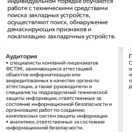
индивидуальном порядке обучаются
работе с техническими средствами
поиска закладных устройств,
осуществляют поиск, обнаружение
демаскирующих признаков и
локализацию закладочных устройств.
Аудитория
П
• cпециалисты компаний-лицензиатов
О
ФСТЭК, занимающихся аттестацией
о
объектов информатизации или
о
аккредитованных в качестве органа по
т
аттестации, а также руководители и
р
специалисты подразделений технической
защиты информации, ответственные за
состояние информационной безопасности и
организацию работ по созданию
комплексных систем защиты информации
• аналитики, ответственные за состояние
информационной безопасности,