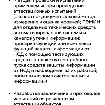
Методы проверки и испытаний,
нормативной правовой и
применяемые при проведении
методической базой в области
аттестационных испытаний
(экспертно- документальный метод;
ТЗКИ
измерение и оценка уровней; ПЭМИН
для отдельных технических средств
• выявления ТКУИ и
автоматизированной системы и
определения угроз
каналов утечки информации;
безопасности информации
проверка функций или комплекса
функций защиты информации от
НСД с помощью тестирующих
• определения задач,
средств, а также путем пробного
проведения организационных и
пуска средств защиты информации
технических мероприятий по
от НСД и наблюдения за их работой;
ТЗКИ
попытки «взлома систем защиты
информации»)
• применения средств ТЗКИ и
средств контроля
Разработка заключения и протоколов
(мониторинга) эффективности
испытаний по результатам
мер защиты информации
аттестации объектов