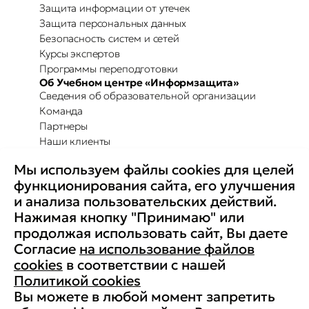
Защита информации от утечек
Защита персональных данных
Безопасность систем и сетей
Курсы экспертов
Программы переподготовки
Об Учебном центре «Информзащита»
Сведения об образовательной организации
Команда
Партнеры
Наши клиенты
Отзывы
Мы используем файлы cookies для целей
Повышение осведомленности
Партнерство с Secure-T
функционирования сайта, его улучшения
Преимущества для бизнеса
и анализа пользовательских действий.
Комплексные программы
Контакты
Нажимая кнопку "Принимаю" или
Медиа
продолжая использовать сайт, Вы даете
Вакансии
Согласие
на использование файлов
Реквизиты
cookies
в соответствии с нашей
Старая версия сайта
Политикой cookies
Вы можете в любой момент запретить