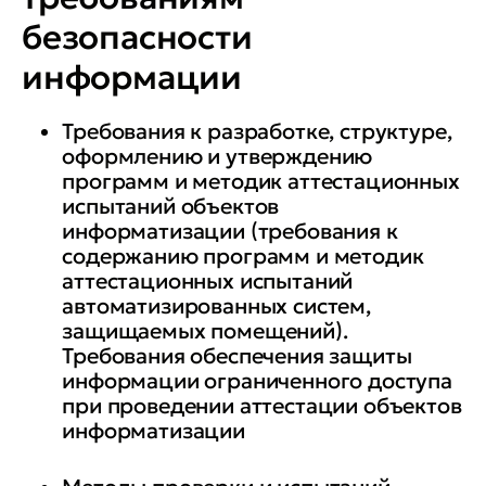
• разрабатывать программы и
безопасности
методики аттестационных
испытаний и аттестации
информации
объектов информатизации
Требования к разработке, структуре,
• разрабатывать документы для
оформлению и утверждению
программ и методик аттестационных
получения лицензии на
испытаний объектов
проведение работ и оказания
информатизации (требования к
услуг по ТЗКИ для их
содержанию программ и методик
представления в
аттестационных испытаний
автоматизированных систем,
лицензирующий орган
защищаемых помещений).
Требования обеспечения защиты
Вы приобретёте
информации ограниченного доступа
при проведении аттестации объектов
навыки:
информатизации
• работы с действующей