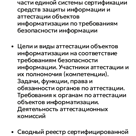
правовых актов, методических
части единой системы сертификации
документов, международных и
средств защиты информации и
аттестации объектов
национальных стандартов в
информатизации по требованиям
области ТЗКИ
безопасности информации
• определять возможные ТКУИ
Цели и виды аттестации объектов
и угрозы безопасности
информатизации на соответствие
информации в результате НСД и
требованиям безопасности
информации. Участники аттестации и
специальных воздействий
их полномочия (компетенции).
Задачи, функции, права и
• организовывать и проводить
обязанности органов по аттестации.
работы по контролю
Требования к органам по аттестации
(мониторингу) защищенности
объектов информатизации.
Деятельность аттестационных
конфиденциальной
комиссий
информации, оформлять
материалы по результатам
Сводный реестр сертифицированной