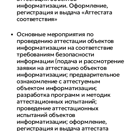
информатизации. Оформление,
регистрация и выдача «Аттестата
• работы в компьютерных сетях
соответствия»
с учетом требований по
безопасности информации
Основные мероприятия по
проведению аттестации объектов
• проведения аттестационных
информатизации на соответствие
испытаний и аттестаций
требованиям безопасности
информации (подача и рассмотрение
объектов информатизации на
заявки на аттестацию объектов
соответствие требованиям по
информатизации; предварительное
защите информации,
ознакомление с аттестуемым
оформления материалов
объектом информатизации;
разработка программ и методик
аттестационных испытаний
аттестационных испытаний;
проведение аттестационных
• проведения установки,
испытаний объектов
монтажа, испытания средств
информатизации; оформление,
ТЗКИ и средств контроля
регистрация и выдача аттестата