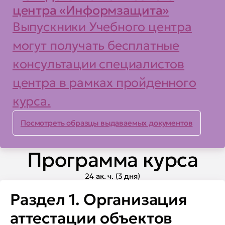
центра «Информзащита»
(мониторинга) эффективности
Выпускники Учебного центра
мер защиты информации
могут получать бесплатные
• порядка проведения
консультации специалистов
аттестационных испытаний и
центра в рамках пройденного
аттестации объектов
информатизации на
курса.
соответствие требованиям по
Посмотреть образцы выдаваемых документов
защите информации
• программ и методик
Программа курса
аттестационных испытаний и
24 ак. ч. (3 дня)
аттестации объекта
Раздел 1. Организация
информатизации на
соответствие требованиям по
аттестации объектов