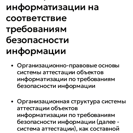
защите информации
информатизации на
• порядка, содержания, условий
соответствие
и методов испытаний для
требованиям
оценки характеристик и
безопасности
показателей, проверяемых при
информации
аттестации, соответствия их
установленным требованиям, а
Организационно-правовые основы
также применяемой в этих
системы аттестации объектов
целях контрольной аппаратуры
информатизации по требованиям
и тестовых средств
безопасности информации
Вы сможете:
Организационная структура системы
аттестации объектов
информатизации по требованиям
• применять на практике
безопасности информации (далее -
требования нормативных
система аттестации), как составной