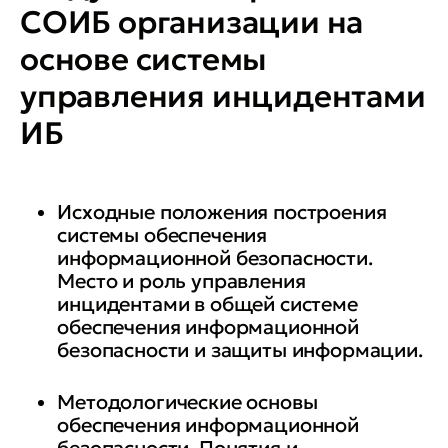
разрабатывать корпоративную
СОИБ организации на
методику управления ИБ на
основе системы
основе управления
информационными
управления инцидентами
инцидентами;
ИБ
проводить классификацию
критичных информационных
Исходные положения построения
ресурсов, анализ угроз и рисков
системы обеспечения
автоматизированных систем;
информационной безопасности.
Место и роль управления
инцидентами в общей системе
выбирать и разрабатывать меры
обеспечения информационной
защиты информации
безопасности и защиты информации.
(контрмеры по снижению
рисков) и оценивать их
Методологические основы
эффективность;
обеспечения информационной
безопасности. Понятия и