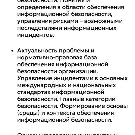
определения в области обеспечения
разрабатывать предложения по
информационной безопасности,
совершенствованию политики
управления рисками – возможными
безопасности компании;
последствиями информационных
инцидентов.
обоснованно вырабатывать
Актуальность проблемы и
методики обработки
нормативно-правовая база
информационных инцидентов;
обеспечения информационной
безопасности организации.
Управление инцидентами в основных
международных и национальных
стандартах информационной
безопасности. Главные категории
безопасности. Формирование основы
(среды) и контекста обеспечения
информационной безопасности.