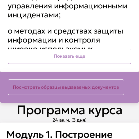
управления информационными
инцидентами;
о методах и средствах защиты
информации и контроля
широко используемых
информационных технологий;
Показать еще
об основных международных
стандартах и рекомендациях по
Посмотреть образцы выдаваемых документов
управлению информационными
инцидентами;
Программа курса
Вы сможете:
24 ак. ч. (3 дня)
Модуль 1. Построение