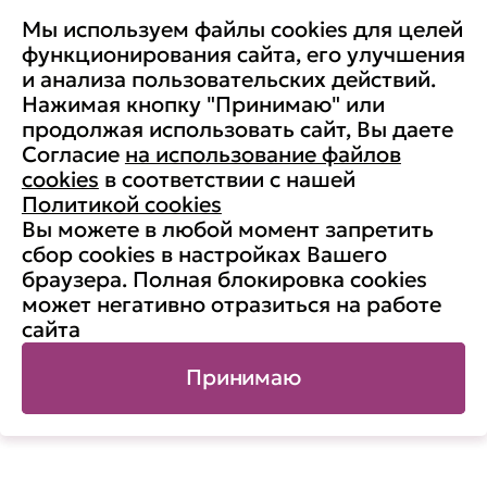
Отзывы
Мы используем файлы cookies для целей
Повышение осведомленности
Партнерство с Secure-T
функционирования сайта, его улучшения
Преимущества для бизнеса
и анализа пользовательских действий.
Комплексные программы
Контакты
Нажимая кнопку "Принимаю" или
Медиа
продолжая использовать сайт, Вы даете
Вакансии
Согласие
на использование файлов
Реквизиты
cookies
в соответствии с нашей
Старая версия сайта
Политикой cookies
Вы можете в любой момент запретить
сбор cookies в настройках Вашего
браузера. Полная блокировка cookies
© АНО ДПО «Учебный центр
может негативно отразиться на работе
«Информзащита», 1998-2026. ИНН:
сайта
7704190833, ОГРН: 1037700132788
Карта сайта
Принимаю
Публичная оферта
Политика использования cookies
Политика обработки персональных данных