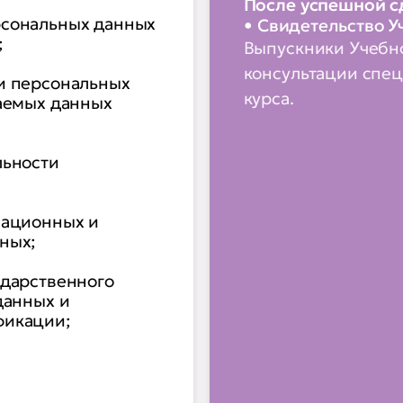
После успешной с
рсональных данных
Свидетельство У
;
Выпускники Учебно
консультации спец
и персональных
курса.
ваемых данных
льности
зационных и
ных;
ударственного
данных и
фикации;