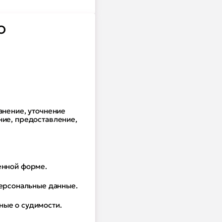
О
анение, уточнение
ние, предоставление,
енной форме.
ерсональные данные.
ные о судимости.