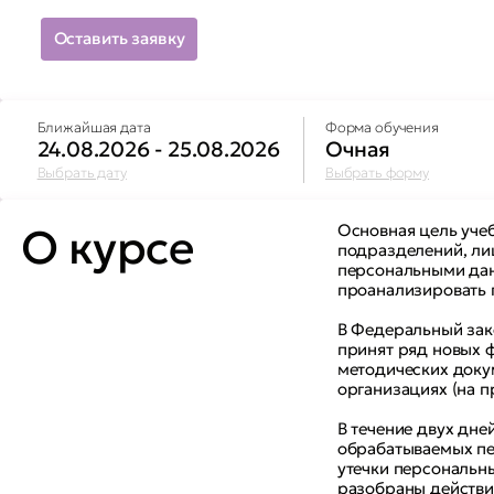
Оставить заявку
Ближайшая дата
Форма обучения
24.08.2026 - 25.08.2026
Очная
Выбрать дату
Выбрать форму
О курсе
Основная цель учеб
подразделений, ли
персональными дан
проанализировать 
В Федеральный зак
принят ряд новых 
методических докум
организациях (на п
В течение двух дн
обрабатываемых пе
утечки персональн
разобраны действи