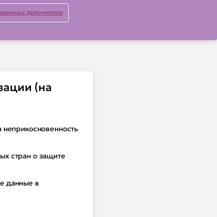
аваемых документов
зации (на
а неприкосновенность
ых стран о защите
е данные в