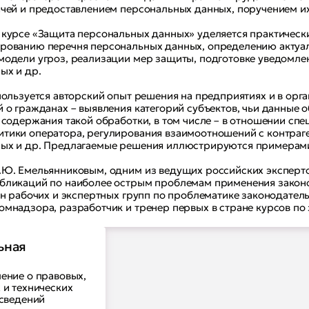
ачей и предоставлением персональных данных, поручением и
 курсе «Защита персональных данных» уделяется практическ
рованию перечня персональных данных, определению актуа
модели угроз, реализации мер защиты, подготовке уведомле
ых и др.
спользуется авторский опыт решения на предприятиях и в ор
й о гражданах – выявления категорий субъектов, чьи данные
 содержания такой обработки, в том числе – в отношении сп
тики оператора, регулирования взаимоотношений с контраге
ых и др. Предлагаемые решения иллюстрируются примерами
.Ю. Емельянниковым, одним из ведущих российских эксперт
бликаций по наиболее острым проблемам применения закон
ен рабочих и экспертных групп по проблематике законодател
омнадзора, разработчик и тренер первых в стране курсов по
ьная
ение о правовых,
 и технических
 сведений