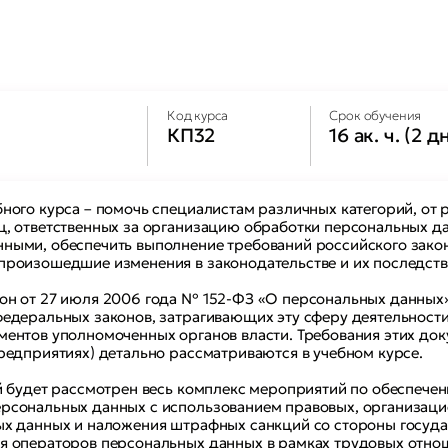
Код курса
Срок обучения
КП32
16 ак. ч. (2 д
ного курса – помочь специалистам различных категорий, от
ц, ответственных за организацию обработки персональных да
ными, обеспечить выполнение требований российского закон
произошедшие изменения в законодательстве и их последств
он от 27 июля 2006 года № 152-ФЗ «О персональных данных» 
федеральных законов, затрагивающих эту сферу деятельности
ентов уполномоченных органов власти. Требования этих док
редприятиях) детально рассматриваются в учебном курсе.
ей будет рассмотрен весь комплекс мероприятий по обеспеч
рсональных данных с использованием правовых, организацио
ых данных и наложения штрафных санкций со стороны госуда
я операторов персональных данных в рамках трудовых отно