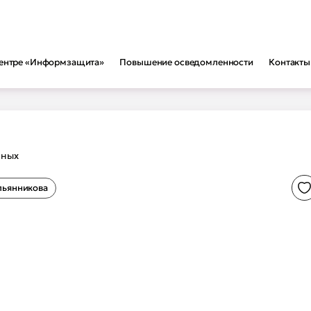
ентре «Информзащита»
Повышение осведомленности
Контакты
раммы обучения
Вендоры
Формат
вторские курсы
Positive Technologies
Очно
нных
зованное обучение
КриптоПро
Онлайн-
мационная безопасность
UserGate
Вебинар
 информации от утечек
F6
Экзамен
льянникова
Д
 персональных данных
Код Безопасности
сность систем и сетей
Лаборатория Касперского
экспертов
Astra Linux
аммы переподготовки
Ideco