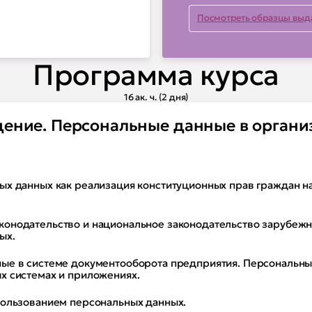
Посмотреть образцы выд
сональных данных,
ваются на
рабатываемых
Программа курса
кументы,
16 ак. ч. (2 дня)
 и защиту
дение. Персональные данные в органи
ости персональных
ых данных как реализация конституционных прав граждан н
низации) при
 контроля и
онодательство и национальное законодательство зарубежн
ых.
ые в системе документооборота предприятия. Персональны
рган по защите
х системах и приложениях.
пользованием персональных данных.