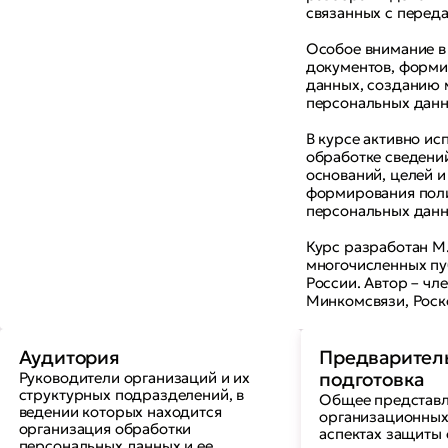
связанных с перед
Особое внимание в
документов, форми
данных, созданию 
персональных данн
В курсе активно и
обработке сведени
оснований, целей и
формирования поли
персональных данн
Курс разработан М
многочисленных пу
России. Автор – чл
Минкомсвязи, Роск
Аудитория
Предварител
Руководители организаций и их
подготовка
структурных подразделений, в
Общее представл
ведении которых находится
организационных
организация обработки
аспектах защиты
персональных данных и ее