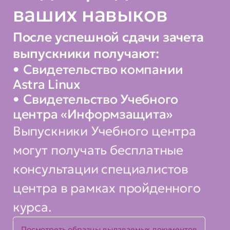
• о работе протоколов HTTP,
ваших навыков
HTTPS, SMTP и IMAP
После успешной сдачи зачета
• об архитектуре и назначении
выпускники получают:
отдельных компонент системы
Свидетельство компании
печати на базе CUPS
Astra Linux
Свидетельство Учебного
Вы сможете:
центра «Информзащита»
Выпускники Учебного центра
• настраивать сетевые
интерфейсы и сетевые
могут получать бесплатные
соединения с помощью nmcli,
консультации специалистов
nmtui и nm-connection-editor
центра в рамках пройденного
• настраивать агрегирование
курса.
Ethernet интерфейсов с
Посмотреть образцы выдаваемых документов