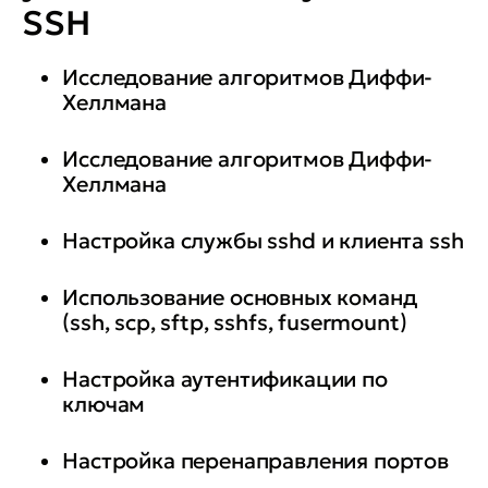
SSH
• настраивать службу и клиента
печати CUPS с помощью
Исследование алгоритмов Диффи-
графических утилит, веб-
Хеллмана
консоли, утилит командной
Исследование алгоритмов Диффи-
строки
Хеллмана
• настраивать сервера,
Настройка службы sshd и клиента ssh
необходимые для удаленной
установки по сети: HTTP, TFTP,
Использование основных команд
DHCP и выполнять удаленную
(ssh, scp, sftp, sshfs, fusermount)
установку
Настройка аутентификации по
ключам
Настройка перенаправления портов