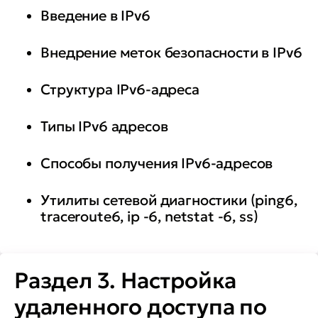
Введение в IPv6
• настраивать аутентификацию
сетевых служб во FreeIPA
Внедрение меток безопасности в IPv6
• настраивать
Структура IPv6-адреса
централизованное хранилище
домашних каталогов доменных
Типы IPv6 адресов
пользователей
Способы получения IPv6-адресов
• устанавливать и настраивать
Утилиты сетевой диагностики (ping6,
веб-сервер Apache2 и
traceroute6, ip -6, netstat -6, ss)
виртуальный хостинг
• устанавливать защищенный
Раздел 3. Настройка
комплекс программ
удаленного доступа по
электронной почты