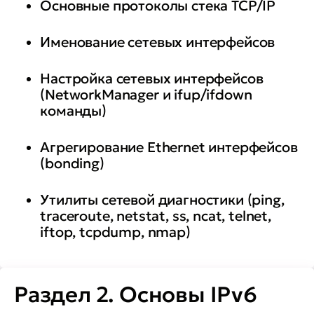
Основные протоколы стека TCP/IP
• настраивать базовую
аутентификацию NCSA
Именование сетевых интерфейсов
• устанавливать и настраивать
Настройка сетевых интерфейсов
генератор отчетов для SQUID и
(NetworkManager и ifup/ifdown
команды)
диагностировать работу SQUID
Агрегирование Ethernet интерфейсов
• использовать переменные
(bonding)
Ansible и работать с ролями
Утилиты сетевой диагностики (ping,
• развертывать доменную
traceroute, netstat, ss, ncat, telnet,
службу FreeIPA
iftop, tcpdump, nmap)
• управлять учетными записями
пользователей и групп с учетом
Раздел 2. Основы IPv6
наличия мандатного доступа