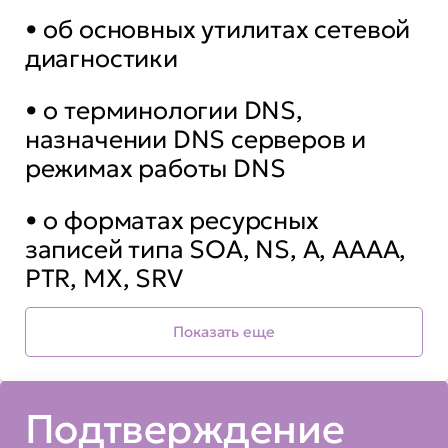
• об основных утилитах сетевой
диагностики
• о терминологии DNS,
назначении DNS серверов и
режимах работы DNS
• о форматах ресурсных
записей типа SOA, NS, A, AAAA,
PTR, MX, SRV
• об архитектуре Ansible
Показать еще
• об основных протоколах,
используемых во FreeIPA
Подтверждение