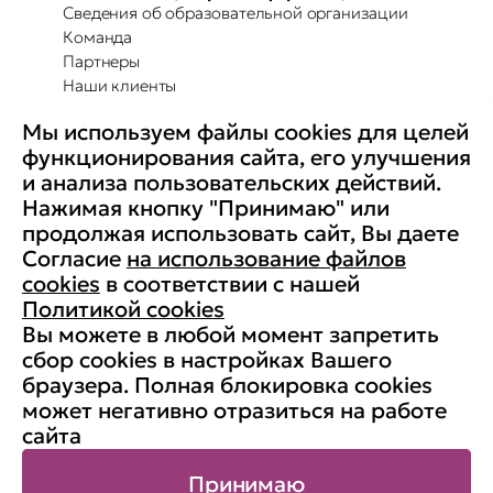
Сведения об образовательной организации
Команда
Партнеры
Наши клиенты
Отзывы
Мы используем файлы cookies для целей
Повышение осведомленности
Партнерство с Secure-T
функционирования сайта, его улучшения
Преимущества для бизнеса
и анализа пользовательских действий.
Комплексные программы
Контакты
Нажимая кнопку "Принимаю" или
Медиа
продолжая использовать сайт, Вы даете
Вакансии
Согласие
на использование файлов
Реквизиты
cookies
в соответствии с нашей
Старая версия сайта
Политикой cookies
Вы можете в любой момент запретить
сбор cookies в настройках Вашего
браузера. Полная блокировка cookies
© АНО ДПО «Учебный центр
может негативно отразиться на работе
«Информзащита», 1998-2026. ИНН:
сайта
7704190833, ОГРН: 1037700132788
Карта сайта
Принимаю
Публичная оферта