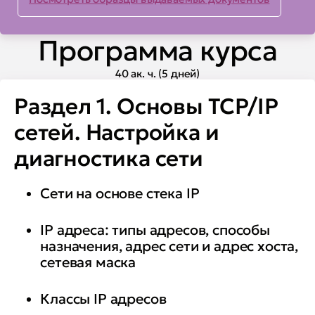
помощью механизма bonding
• диагностировать сетевые
Программа курса
неполадки с помощью
40 ак. ч. (5 дней)
диагностических утилит
Раздел 1. Основы TCP/IP
• настраивать службу sshd и
сетей. Настройка и
клиент ssh и использовать ssh
диагностика сети
для проксирования и
туннелирования
Сети на основе стека IP
• устанавливать и настраивать
IP адреса: типы адресов, способы
ведущий, подчиненный и
назначения, адрес сети и адрес хоста,
кэширующий DNS серверы для
сетевая маска
зон прямого и обратного
отображения
Классы IP адресов