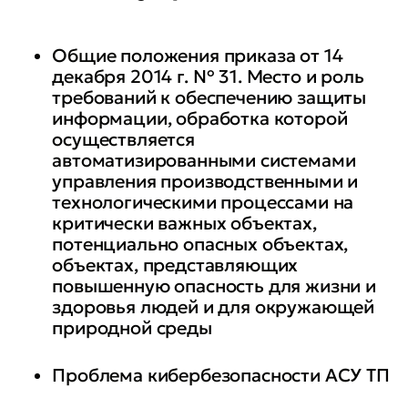
АСУ ТП
Общие положения приказа от 14
• внедрять системы защиты в
декабря 2014 г. № 31. Место и роль
АСУ ТП и вводить ее в действие
требований к обеспечению защиты
информации, обработка которой
• обеспечивать защиту
осуществляется
информации в ходе
автоматизированными системами
управления производственными и
эксплуатации в АСУ ТП
технологическими процессами на
критически важных объектах,
• обеспечивать защиту
потенциально опасных объектах,
информации при выводе из
объектах, представляющих
эксплуатации в АСУ ТП
повышенную опасность для жизни и
здоровья людей и для окружающей
природной среды
Проблема кибербезопасности АСУ ТП