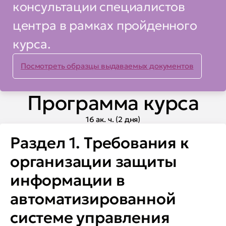
консультации специалистов
требования законодательства
центра в рамках пройденного
по защите АСУ ТП (КИИ)
курса.
• о примерах
специализированного подхода
Посмотреть образцы выдаваемых документов
к обеспечению безопасности
сегментов АСУ ТП
Программа курса
16 ак. ч. (2 дня)
Вы сможете:
Раздел 1. Требования к
• разрабатывать
организации защиты
корпоративную методику
информации в
анализа угроз в АСУ ТП
автоматизированной
• осуществлять разработку
системе управления
системы защиты информации в