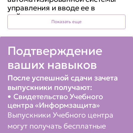
управления и вводе ее в
действие
Показать еще
• об обеспечении защиты
информации в ходе
Подтверждение
эксплуатации АСУ ТП
ваших навыков
• об обеспечении защиты
информации при выводе из
После успешной сдачи зачета
эксплуатации
выпускники получают:
автоматизированной системы
Свидетельство Учебного
управления
центра «Информзащита»
• по обзору рынка технических
Выпускники Учебного центра
средств защиты информации
могут получать бесплатные
(СЗИ), покрывающих