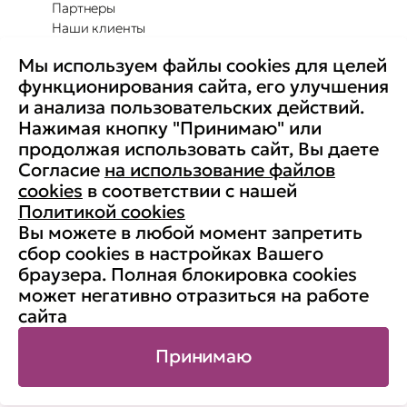
Партнеры
Наши клиенты
Отзывы
Мы используем файлы cookies для целей
Повышение осведомленности
Партнерство с Secure-T
функционирования сайта, его улучшения
Преимущества для бизнеса
и анализа пользовательских действий.
Комплексные программы
Контакты
Нажимая кнопку "Принимаю" или
Медиа
продолжая использовать сайт, Вы даете
Вакансии
Согласие
на использование файлов
Реквизиты
cookies
в соответствии с нашей
Старая версия сайта
Политикой cookies
Вы можете в любой момент запретить
сбор cookies в настройках Вашего
браузера. Полная блокировка cookies
© АНО ДПО «Учебный центр
может негативно отразиться на работе
«Информзащита», 1998-2026. ИНН:
сайта
7704190833, ОГРН: 1037700132788
Карта сайта
Принимаю
Публичная оферта
Политика использования cookies
Политика обработки персональных данных