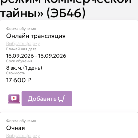
тайны» (ЭБ46)
Форма обучения
Онлайн трансляция
Выбрать форму
Ближайшая дата
16.09.2026 - 16.09.2026
Срок обучения
8 ак. ч. (1 день)
Стоимость
17 600
₽
Добавить
Форма обучения
Очная
Выбрать форму