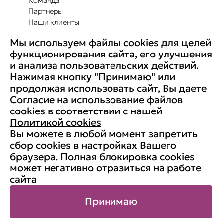
Команда
Партнеры
Наши клиенты
Отзывы
Мы используем файлы cookies для целей
Повышение осведомленности
Партнерство с Secure-T
функционирования сайта, его улучшения
Преимущества для бизнеса
и анализа пользовательских действий.
Комплексные программы
Контакты
Нажимая кнопку "Принимаю" или
Медиа
продолжая использовать сайт, Вы даете
Вакансии
Согласие
на использование файлов
Реквизиты
cookies
в соответствии с нашей
Старая версия сайта
Политикой cookies
Вы можете в любой момент запретить
сбор cookies в настройках Вашего
браузера. Полная блокировка cookies
© АНО ДПО «Учебный центр
может негативно отразиться на работе
«Информзащита», 1998-2026. ИНН:
сайта
7704190833, ОГРН: 1037700132788
Карта сайта
Принимаю
Публичная оферта
Политика использования cookies