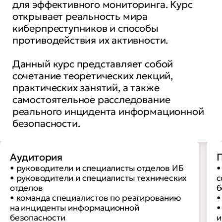
для эффективного мониторинга. Курс
открывает реальность мира
киберпреступников и способы
противодействия их активности.
Данный курс представляет собой
сочетание теоретических лекций,
практических занятий, а также
самостоятельное расследование
реального инцидента информационной
безопасности.
Аудитория
П
• руководители и специалисты отделов ИБ
•
• руководители и специалисты технических
с
отделов
б
• команда специалистов по реагированию
•
на инциденты информационной
•
безопасности
и