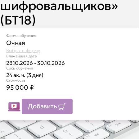
шифровальщиков»
(БТ18)
Форма обучения
Очная
Выбрать форму
Ближайшая дата
28.10.2026 - 30.10.2026
Срок обучения
24 ак. ч. (3 дня)
Стоимость
95 000
₽
Добавить