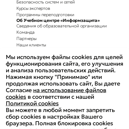
Безопасность систем и сетей
Курсы экспертов
Программы переподготовки
Об Учебном центре «Информзащита»
Сведения об образовательной организации
Команда
Партнеры
Наши клиенты
Отзывы
Мы используем файлы cookies для целей
Повышение осведомленности
Партнерство с Secure-T
функционирования сайта, его улучшения
Преимущества для бизнеса
и анализа пользовательских действий.
Комплексные программы
Контакты
Нажимая кнопку "Принимаю" или
Медиа
продолжая использовать сайт, Вы даете
Вакансии
Согласие
на использование файлов
Реквизиты
cookies
в соответствии с нашей
Старая версия сайта
Политикой cookies
Вы можете в любой момент запретить
сбор cookies в настройках Вашего
браузера. Полная блокировка cookies
© АНО ДПО «Учебный центр