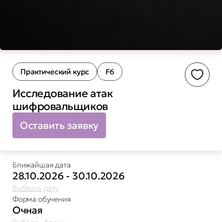
Практический курс
F6
Доба
Исследование атак
шифровальщиков
Оставить заявку
Ближайшая дата
28.10.2026 - 30.10.2026
Выбрать дату
Форма обучения
Очная