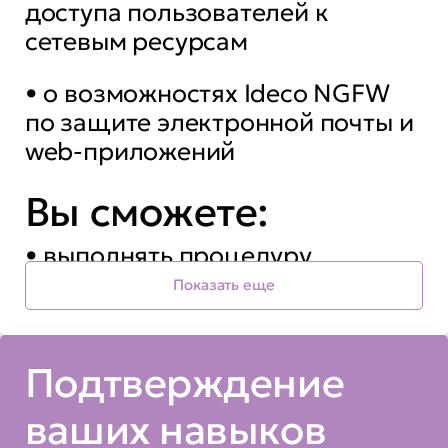
доступа пользователей к
сетевым ресурсам
• о возможностях Ideco NGFW
по защите электронной почты и
web-приложений
Вы сможете:
• выполнять процедуру
инициализации и начального
Показать еще
конфигурирования кластера
межсетевых экранов Ideco
Подтверждение
• настраивать маршрутизацию
ваших навыков
и одновременное подключение