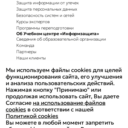
Защита информации от утечек
Защита персональных данных
Безопасность систем и сетей
Курсы экспертов
Программы переподготовки
Об Учебном центре «Информзащита»
Сведения об образовательной организации
Команда
Партнеры
Наши клиенты
Отзывы
Мы используем файлы cookies для целей
Повышение осведомленности
Партнерство с Secure-T
функционирования сайта, его улучшения
Преимущества для бизнеса
и анализа пользовательских действий.
Комплексные программы
Контакты
Нажимая кнопку "Принимаю" или
Медиа
продолжая использовать сайт, Вы даете
Вакансии
Согласие
на использование файлов
Реквизиты
cookies
в соответствии с нашей
Старая версия сайта
Политикой cookies
Вы можете в любой момент запретить