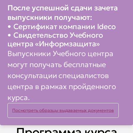
к нескольким Интернет-
После успешной сдачи зачета
провайдерам
выпускники получают:
• настраивать политики
Сертификат компании Ideco
фильтрации и трансляции
Свидетельство Учебного
адресов
центра «Информзащита»
Выпускники Учебного центра
• осуществлять настройку
могут получать бесплатные
контент-фильтра
консультации специалистов
• выполнять настройку анализа
центра в рамках пройденного
НТТР и HTTPS-трафика
курса.
• планировать и развертывать
Посмотреть образцы выдаваемых документов
виртуальные частные сети
Программа курса
• разрабатывать и