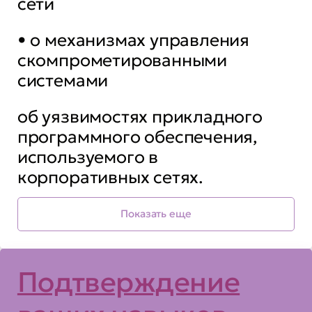
сети
• о механизмах управления
скомпрометированными
системами
об уязвимостях прикладного
программного обеспечения,
используемого в
корпоративных сетях.
Вы сможете:
Показать еще
выполнять сбор информации о
Подтверждение
компьютерных системах;