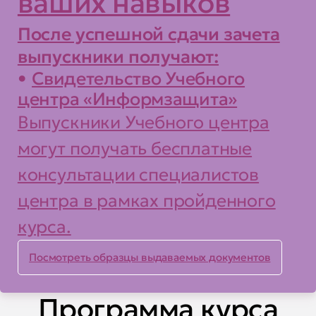
ваших навыков
планировать и осуществлять
атаки на защитные механизмы
После успешной сдачи зачета
операционных систем и
выпускники получают:
приложений;
Свидетельство Учебного
центра «Информзащита»
работать со средствами
Выпускники Учебного центра
выявления уязвимостей и
могут получать бесплатные
обнаружения атак;
консультации специалистов
выполнять анализ
центра в рамках пройденного
вредоносного программного
обеспечения.
курса.
Посмотреть образцы выдаваемых документов
Программа курса