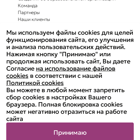
Команда
Партнеры
Наши клиенты
Отзывы
Мы используем файлы cookies для целей
Повышение осведомленности
Партнерство с Secure-T
функционирования сайта, его улучшения
Преимущества для бизнеса
и анализа пользовательских действий.
Комплексные программы
Контакты
Нажимая кнопку "Принимаю" или
Медиа
продолжая использовать сайт, Вы даете
Вакансии
Согласие
на использование файлов
Реквизиты
cookies
в соответствии с нашей
Старая версия сайта
Политикой cookies
Вы можете в любой момент запретить
сбор cookies в настройках Вашего
браузера. Полная блокировка cookies
© АНО ДПО «Учебный центр
может негативно отразиться на работе
«Информзащита», 1998-2026. ИНН:
сайта
7704190833, ОГРН: 1037700132788
Карта сайта
Принимаю
Публичная оферта
Политика использования cookies