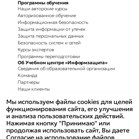
Программы обучения
Наши авторские курсы
Авторизованное обучение
Информационная безопасность
Защита информации от утечек
Защита персональных данных
Безопасность систем и сетей
Курсы экспертов
Программы переподготовки
Об Учебном центре «Информзащита»
Сведения об образовательной организации
Команда
Партнеры
Наши клиенты
Отзывы
Мы используем файлы cookies для целей
Повышение осведомленности
Партнерство с Secure-T
функционирования сайта, его улучшения
Преимущества для бизнеса
и анализа пользовательских действий.
Комплексные программы
Контакты
Нажимая кнопку "Принимаю" или
Медиа
продолжая использовать сайт, Вы даете
Вакансии
Согласие
на использование файлов
Реквизиты