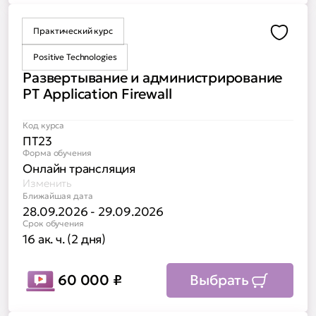
Практический курс
Доба
Positive Technologies
Развертывание и администрирование
PT Application Firewall
Код курса
ПТ23
Форма обучения
Онлайн трансляция
Изменить
Ближайшая дата
28.09.2026 - 29.09.2026
Срок обучения
16 ак. ч. (2 дня)
60 000
₽
Выбрать