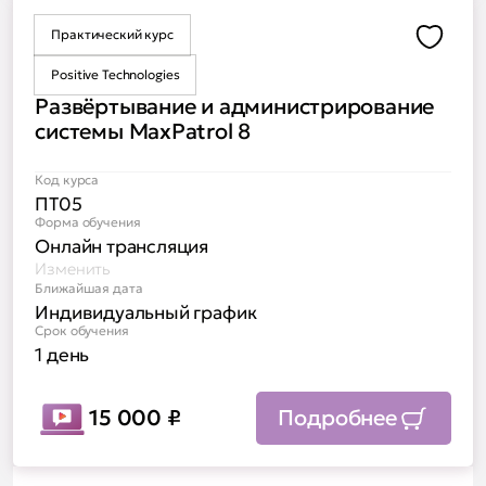
Практический курс
Доба
Positive Technologies
Развёртывание и администрирование
системы MaxPatrol 8
Код курса
ПТ05
Форма обучения
Онлайн трансляция
Изменить
Ближайшая дата
Индивидуальный график
Срок обучения
1 день
15 000
₽
Подробнее