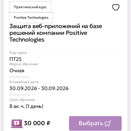
Практический курс
Доба
Positive Technologies
Защита веб-приложений на базе
решений компании Positive
Technologies
Код курса
ПТ25
Форма обучения
Очная
Изменить
Ближайшая дата
30.09.2026 - 30.09.2026
Изменить
Срок обучения
8 ак. ч. (1 день)
30 000
₽
Выбрать