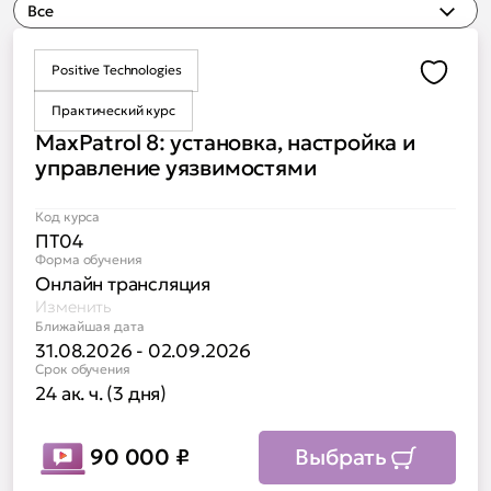
Все
Positive Technologies
Доба
Практический курс
MaxPatrol 8: установка, настройка и
управление уязвимостями
Код курса
ПТ04
Форма обучения
Онлайн трансляция
Изменить
Ближайшая дата
31.08.2026 - 02.09.2026
Срок обучения
24 ак. ч. (3 дня)
90 000
₽
Выбрать