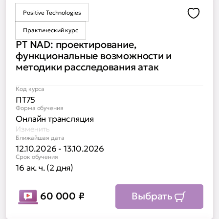
Positive Technologies
Доба
Практический курс
PT NAD: проектирование,
функциональные возможности и
методики расследования атак
Код курса
ПТ75
Форма обучения
Онлайн трансляция
Изменить
Ближайшая дата
12.10.2026 - 13.10.2026
Срок обучения
16 ак. ч. (2 дня)
60 000
₽
Выбрать