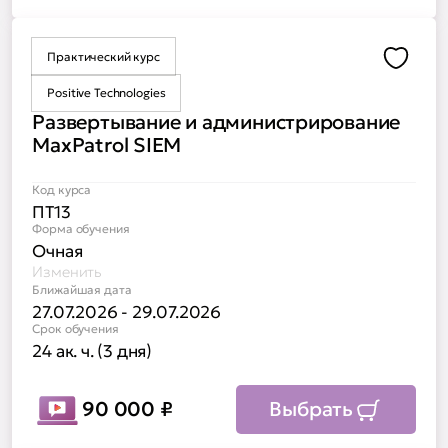
Практический курс
Доба
Positive Technologies
Развертывание и администрирование
MaxPatrol SIEM
Код курса
ПТ13
Форма обучения
Очная
Изменить
Ближайшая дата
27.07.2026 - 29.07.2026
Срок обучения
24 ак. ч. (3 дня)
90 000
₽
Выбрать