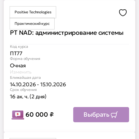
Positive Technologies
Доба
Практический курс
PT NAD: администрирование системы
Код курса
ПТ77
Форма обучения
Очная
Изменить
Ближайшая дата
14.10.2026 - 15.10.2026
Срок обучения
16 ак. ч. (2 дня)
60 000
₽
Выбрать