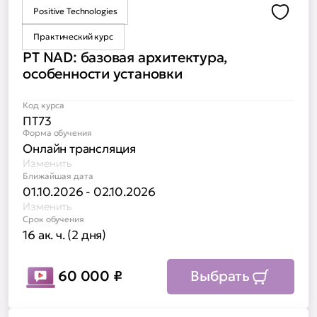
Positive Technologies
Доба
Практический курс
PT NAD: базовая архитектура,
особенности установки
Код курса
ПТ73
Форма обучения
Онлайн трансляция
Изменить
Ближайшая дата
01.10.2026 - 02.10.2026
Изменить
Срок обучения
16 ак. ч. (2 дня)
60 000
₽
Выбрать