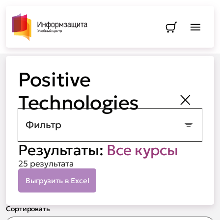
Перейти в
Positive Technologies
Positive
Technologies
Закрыть
Фильтр
Результаты:
Все курсы
25 результата
Выгрузить в Excel
Сортировать