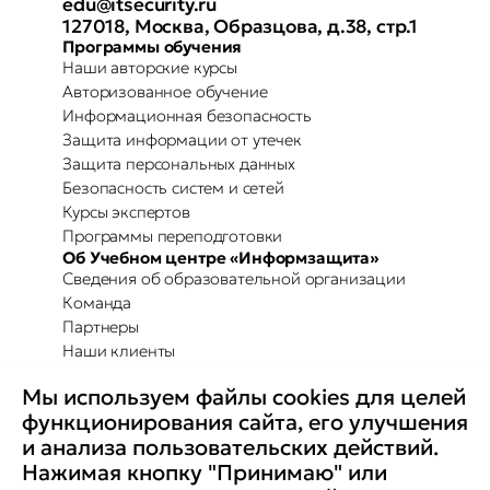
edu@itsecurity.ru
127018, Москва, Образцова, д.38, стр.1
Программы обучения
Наши авторские курсы
Авторизованное обучение
Информационная безопасность
Защита информации от утечек
Защита персональных данных
Безопасность систем и сетей
Курсы экспертов
Программы переподготовки
Об Учебном центре «Информзащита»
Сведения об образовательной организации
Команда
Партнеры
Наши клиенты
Отзывы
Мы используем файлы cookies для целей
Повышение осведомленности
Партнерство с Secure-T
функционирования сайта, его улучшения
Преимущества для бизнеса
и анализа пользовательских действий.
Комплексные программы
Контакты
Нажимая кнопку "Принимаю" или
Медиа