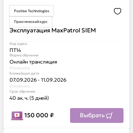
Positive Technologies
Доба
Практический курс
Эксплуатация MaxPatrol SIEM
Код курса
ПТ14
Форма обучения
Онлайн трансляция
Изменить
Ближайшая дата
07.09.2026 - 11.09.2026
Изменить
Срок обучения
40 ак. ч. (5 дней)
150 000
₽
Выбрать