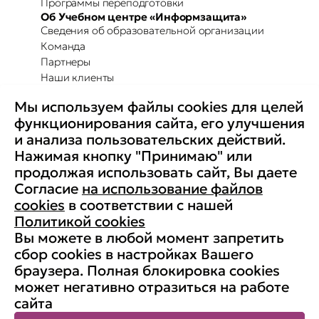
Программы переподготовки
Об Учебном центре «Информзащита»
Сведения об образовательной организации
Команда
Партнеры
Наши клиенты
Отзывы
Мы используем файлы cookies для целей
Повышение осведомленности
Партнерство с Secure-T
функционирования сайта, его улучшения
Преимущества для бизнеса
и анализа пользовательских действий.
Комплексные программы
Контакты
Нажимая кнопку "Принимаю" или
Медиа
продолжая использовать сайт, Вы даете
Вакансии
Согласие
на использование файлов
Реквизиты
cookies
в соответствии с нашей
Старая версия сайта
Политикой cookies
Вы можете в любой момент запретить
сбор cookies в настройках Вашего
браузера. Полная блокировка cookies
© АНО ДПО «Учебный центр
может негативно отразиться на работе
«Информзащита», 1998-2026. ИНН:
сайта
7704190833, ОГРН: 1037700132788
Карта сайта