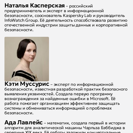
Наталья Касперская
– российский
предприниматель и эксперт в информационной
безопасности, сооснователь Kaspersky Lab и руководитель
InfoWatch Group. Её деятельность способствовала развитию
отечественной индустрии защиты данных и корпоративной
безопасности.
Кэти М
усс
ури
с
– эксперт по информационной
безопасности, известная разработкой практик безопасного
выявления уязвимостей. Создала первую программу
вознаграждения за найденные ошибки в Microsoft. Её
работа помогает организациям эффективнее защищать
системы и обмениваться информацией о проблемах
безопасности.
Ада Лавлейс
– математик, создала первый в истории
алгоритм для аналитической машины Чарльза Бэббиджа в
середине XIX века. Её работы заложили концептуальные