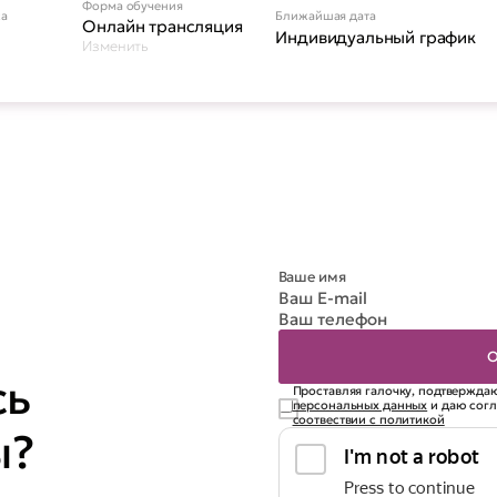
Форма обучения
са
Ближайшая дата
Онлайн трансляция
Индивидуальный график
Изменить
сь
Проставляя галочку, подтверждаю
персональных данных
и даю сог
соотвествии с политикой
ы?