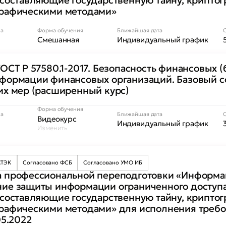
 составляющие государственную тайну, крипто
рафическими методами»
са
Форма обучения
Ближайшая дата
Смешанная
Индивидуальный график
ОСТ Р 57580.1-2017. Безопасность финансовых 
формации финансовых организаций. Базовый с
их мер (расширенный курс)
Форма обучения
са
Ближайшая дата
Видеокурс
Индивидуальный график
Изменить
СТЭК
Согласовано ФСБ
Согласовано УМО ИБ
 профессиональной переподготовки «Информац
ие защиты информации ограниченного доступ
 составляющие государственную тайну, крипто
рафическими методами» для исполнения требо
05.2022