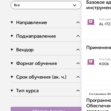
Базовое ад
Все
инструме
Код кур
Направление
AL-172
Поднаправление
Применени
Вендор
Код кур
Формат обучения
К006
Срок обучения (ак. ч.)
Тип курса
Согласовано Ф
Программа
Обеспечен