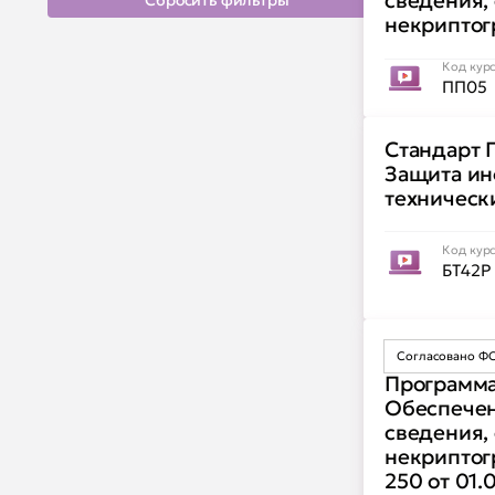
сведения,
Сбросить фильтры
некриптог
Код кур
ПП05
Стандарт Г
Защита ин
техническ
Код кур
БТ42Р
Согласовано Ф
Программа
Обеспечен
сведения,
некриптог
250 от 01.