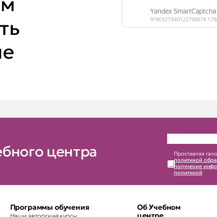
ем
ть
ие
ебного центра
Проставляя гало
политикой обра
получение инфо
политикой
Программы обучения
Об Учебном
центре
Наши авторские курсы