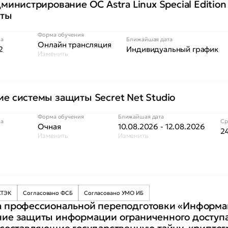
министрирование ОС Astra Linux Special Edition
нты
Форма обучения
са
Ближайшая дата
Онлайн трансляция
2
Индивидуальный график
Изменить
е системы защиты Secret Net Studio
Форма обучения
Ближайшая дата
са
Ср
Очная
10.08.2026 - 12.08.2026
24
Изменить
Изменить
СТЭК
Согласовано ФСБ
Согласовано УМО ИБ
 профессиональной переподготовки «Информац
ие защиты информации ограниченного доступ