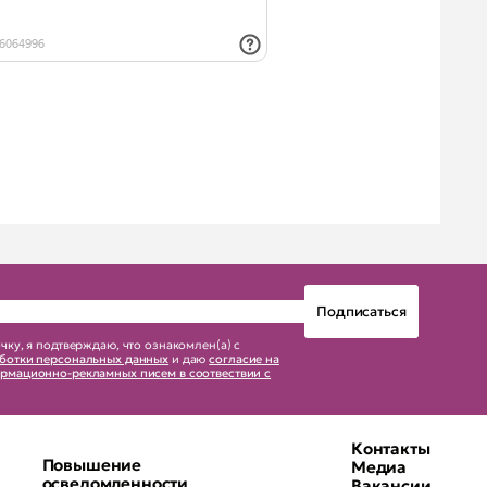
чку, я подтверждаю, что ознакомлен(а) с
ботки персональных данных
и даю
согласие на
рмационно-рекламных писем в соотвествии с
Контакты
Повышение
Медиа
осведомленности
Вакансии