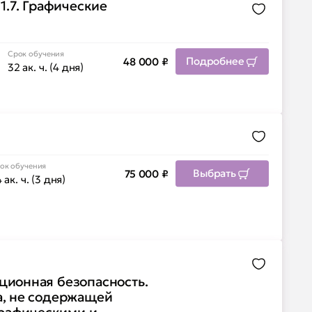
 1.7. Графические
Добавить 
Срок обучения
Подробнее
48 000
₽
32 ак. ч. (4 дня)
Добавить 
ок обучения
Выбрать
75 000
₽
 ак. ч. (3 дня)
Добавить 
ионная безопасность.
а, не содержащей