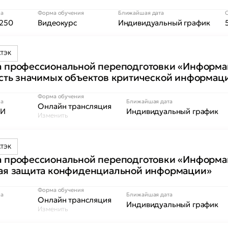
са
Форма обучения
Ближайшая дата
250
Видеокурс
Индивидуальный график
СТЭК
 профессиональной переподготовки «Информац
сть значимых объектов критической информац
Форма обучения
са
Ближайшая дата
Онлайн трансляция
ИИ
Индивидуальный график
Изменить
СТЭК
 профессиональной переподготовки «Информац
ая защита конфиденциальной информации»
Форма обучения
са
Ближайшая дата
Онлайн трансляция
Индивидуальный график
Изменить