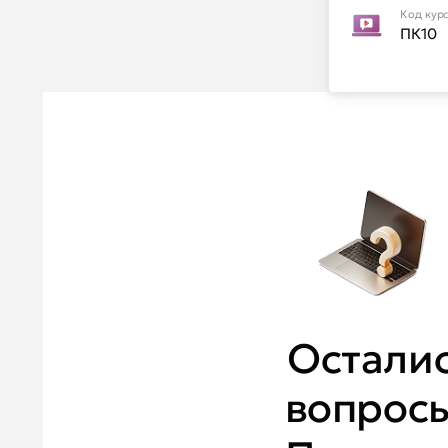
Код кур
ПК10
Остали
вопрос