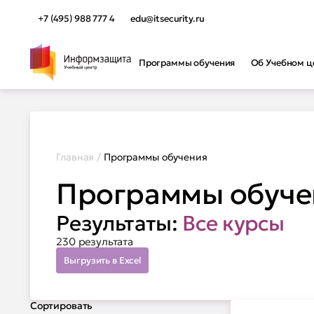
+7 (495) 988 777 4
edu@itsecurity.ru
Программы обучения
Об Учебном ц
Программы обучения
Программы обучения
Прог
Наши а
Не знаете, какую программу
Главная
/
Программы обучения
Автори
выбрать? Мы поможем вам
Инфор
Программы обуче
определиться.
Защита
Защита
Подобрать обучение
Безопа
Результаты:
Все курсы
Курсы 
Прогр
230 результата
Выгрузить в Excel
Сортировать