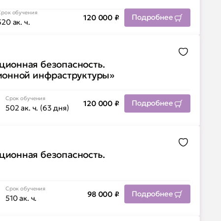
Срок обучения
Подробнее
120 000
₽
520 ак. ч.
Добавить 
ионная безопасность.
ионной инфраструктуры»
Срок обучения
Подробнее
120 000
₽
502 ак. ч. (63 дня)
Добавить 
ионная безопасность.
Срок обучения
Подробнее
98 000
₽
510 ак. ч.