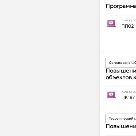
Программа
Код кур
ПП02
Согласовано Ф
Повышение
объектов 
Код кур
ПК187
Теоретический 
Повышение