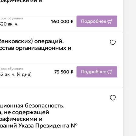
графическими и
Срок обучения
Подробнее
160 000
₽
520 ак. ч.
(банковских) операций.
Добавить 
остав организационных и
Срок обучения
Подробнее
73 500
₽
32 ак. ч. (4 дня)
Добавить 
ионная безопасность.
а, не содержащей
графическими и
ваний Указа Президента №