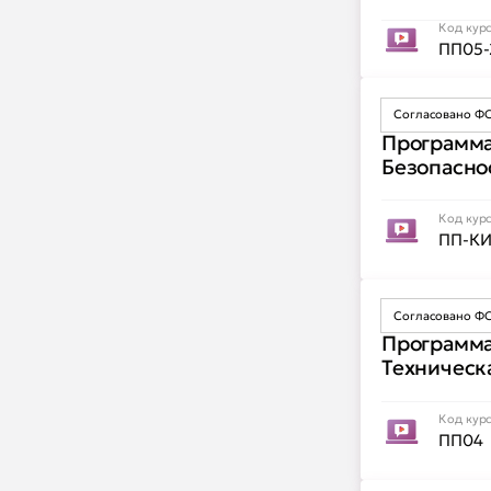
Код кур
ПП05-
Согласовано Ф
Программа
Безопасно
Код кур
ПП-К
Согласовано Ф
Программа
Техническ
Код кур
ПП04