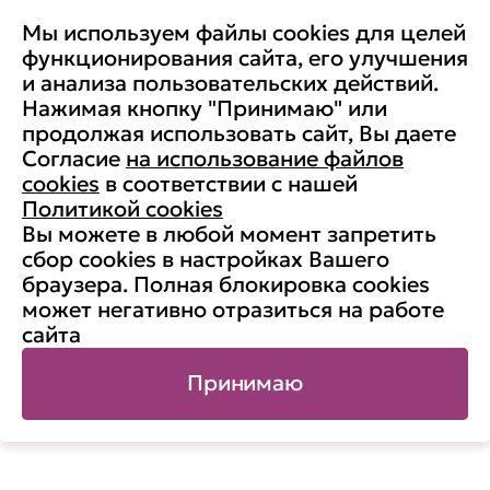
Отзывы
Мы используем файлы cookies для целей
Повышение осведомленности
Партнерство с Secure-T
функционирования сайта, его улучшения
Преимущества для бизнеса
и анализа пользовательских действий.
Комплексные программы
Контакты
Нажимая кнопку "Принимаю" или
Медиа
продолжая использовать сайт, Вы даете
Вакансии
Согласие
на использование файлов
Реквизиты
cookies
в соответствии с нашей
Старая версия сайта
Политикой cookies
Вы можете в любой момент запретить
сбор cookies в настройках Вашего
браузера. Полная блокировка cookies
© АНО ДПО «Учебный центр
может негативно отразиться на работе
«Информзащита», 1998-2026. ИНН:
сайта
7704190833, ОГРН: 1037700132788
Карта сайта
Принимаю
Публичная оферта
Политика использования cookies
Политика обработки персональных данных