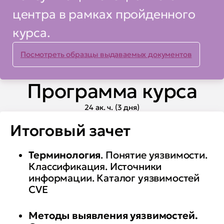
анализа результатов работы
центра в рамках пройденного
сканеров уязвимостей;
курса.
Посмотреть образцы выдаваемых документов
Программа курса
24 ак. ч. (3 дня)
Итоговый зачет
Терминология
. Понятие уязвимости.
Классификация. Источники
информации. Каталог уязвимостей
CVE
Методы выявления уязвимостей.