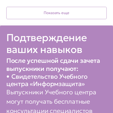
размещения средств анализа
Показать еще
защищенности в
корпоративной сети;
Подтверждение
выявления уязвимостей с
использованием различных
ваших навыков
средств анализа
защищенности, в т.ч. Nessus,
После успешной сдачи зачета
XSpider, Internet Scanner;
выпускники получают:
Свидетельство Учебного
написания собственных
центра «Информзащита»
проверок на языке NASL;
Выпускники Учебного центра
анализа защищенности
могут получать бесплатные
приложений;
консультации специалистов