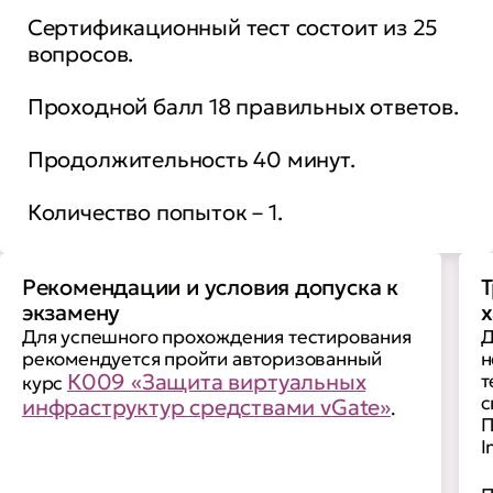
Сертификационный тест состоит из 25
вопросов.
Проходной балл 18 правильных ответов.
Продолжительность 40 минут.
Количество попыток – 1.
Рекомендации и условия допуска к
Т
экзамену
х
Для успешного прохождения тестирования
Д
рекомендуется пройти авторизованный
н
К009 «Защита виртуальных
т
курс
с
инфраструктур средствами vGate»
.
П
I