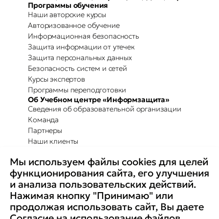
Программы обучения
Наши авторские курсы
Авторизованное обучение
Информационная безопасность
Защита информации от утечек
Защита персональных данных
Безопасность систем и сетей
Курсы экспертов
Программы переподготовки
Об Учебном центре «Информзащита»
Сведения об образовательной организации
Команда
Партнеры
Наши клиенты
Отзывы
Мы используем файлы cookies для целей
Повышение осведомленности
Партнерство с Secure-T
функционирования сайта, его улучшения
Преимущества для бизнеса
и анализа пользовательских действий.
Комплексные программы
Контакты
Нажимая кнопку "Принимаю" или
Медиа
продолжая использовать сайт, Вы даете
Вакансии
Согласие
на использование файлов
Реквизиты