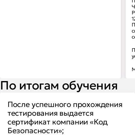
П
Ч
Р
1
П
с
с
П
у
M
По итогам обучения
После успешного прохождения
тестирования выдается
сертификат компании «Код
Безопасности»;