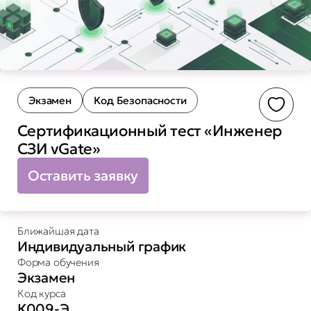
Экзамен
Код Безопасности
Доба
Сертификационный тест «Инженер
СЗИ vGate»
Оставить заявку
Ближайшая дата
Индивидуальный график
Форма обучения
Экзамен
Код курса
К009-Э