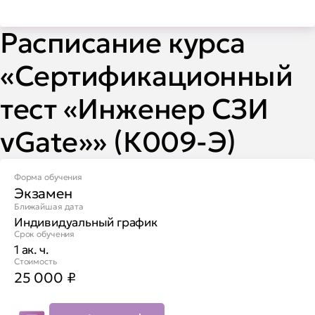
Расписание курса
«Сертификационный
тест «Инженер СЗИ
vGate»» (К009-Э)
Форма обучения
Экзамен
Ближайшая дата
Индивидуальный график
Срок обучения
1 ак. ч.
Стоимость
25 000
₽