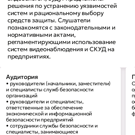
решения по устранению уязвимостей
систем и рациональному выбору
средств защиты. Слушатели
познакомятся с законодательными и
нормативными актами,
регламентирующими использование
систем видеонаблюдения и СКУД на
предприятиях.
Аудитория
П
• руководители (начальники, заместители)
О
и специалисты служб безопасности
о
организаций
п
• руководители и специалисты,
о
ответственные за обеспечение
б
экономической и информационной
ф
безопасности предприятий
• сотрудники службы безопасности и
специалисты, занимающиеся