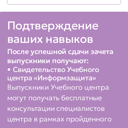
систем охраны, знания
уязвимостей систем, умение им
противодействовать
Подтверждение
Вы сможете:
ваших навыков
• обосновывать необходимость
После успешной сдачи зачета
проведения мероприятий по
выпускники получают:
организации развертывания на
Свидетельство Учебного
предприятии (фирме)
центра «Информзащита»
комплексной системы
Выпускники Учебного центра
безопасности
могут получать бесплатные
• разрабатывать техническое
консультации специалистов
задание на проектирование
центра в рамках пройденного
систем видеонаблюдения и