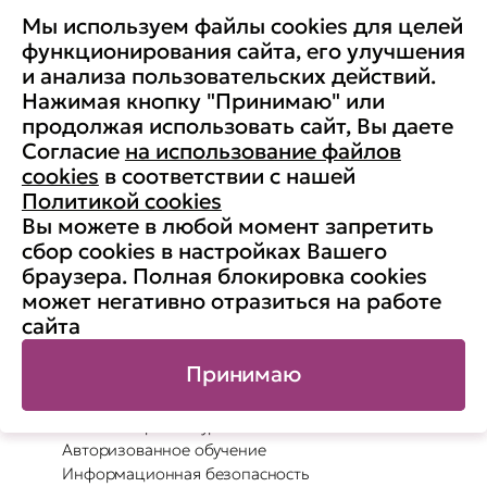
Мы используем файлы cookies для целей
функционирования сайта, его улучшения
и анализа пользовательских действий.
Нажимая кнопку "Принимаю" или
Проставляя галочку, я подтверждаю, что ознакомлен(а) с
политикой
продолжая использовать сайт, Вы даете
обработки персональных данных
и даю
согласие на получение
информационно-рекламных писем в соотвествии с политикой
Согласие
на использование файлов
cookies
в соответствии с нашей
Политикой cookies
Вы можете в любой момент запретить
сбор cookies в настройках Вашего
браузера. Полная блокировка cookies
может негативно отразиться на работе
сайта
+7 (495) 988 777 4
edu@itsecurity.ru
Принимаю
127018, Москва, Образцова, д.38, стр.1
Программы обучения
Наши авторские курсы
Авторизованное обучение
Информационная безопасность