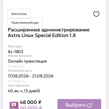
Astra Linux
Доба
Практический курс
Расширенное администрирование
Astra Linux Special Edition 1.8
Код курса
AL-1803
Форма обучения
Онлайн трансляция
Изменить
Ближайшая дата
17.08.2026 - 21.08.2026
Изменить
Срок обучения
40 ак. ч. (5 дней)
48 000
₽
Выбрать
60 000
₽