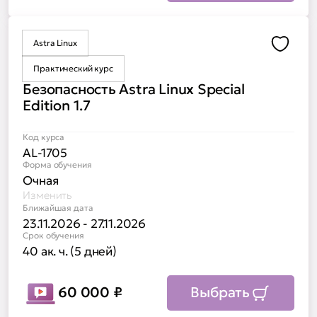
Astra Linux
Доба
Практический курс
Безопасность Astra Linux Special
Edition 1.7
Код курса
AL-1705
Форма обучения
Очная
Изменить
Ближайшая дата
23.11.2026 - 27.11.2026
Срок обучения
40 ак. ч. (5 дней)
60 000
₽
Выбрать