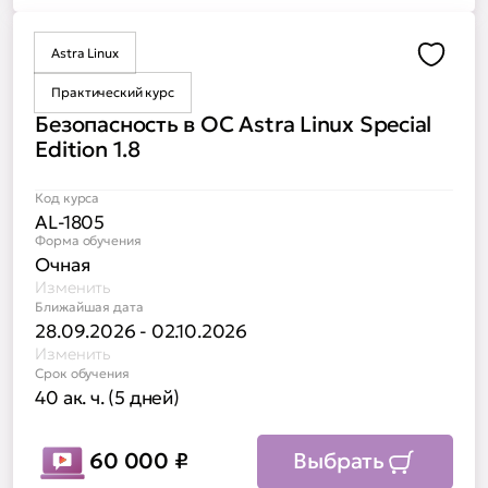
Astra Linux
Доба
Практический курс
Безопасность в ОС Astra Linux Special
Edition 1.8
Код курса
AL-1805
Форма обучения
Очная
Изменить
Ближайшая дата
28.09.2026 - 02.10.2026
Изменить
Срок обучения
40 ак. ч. (5 дней)
60 000
₽
Выбрать