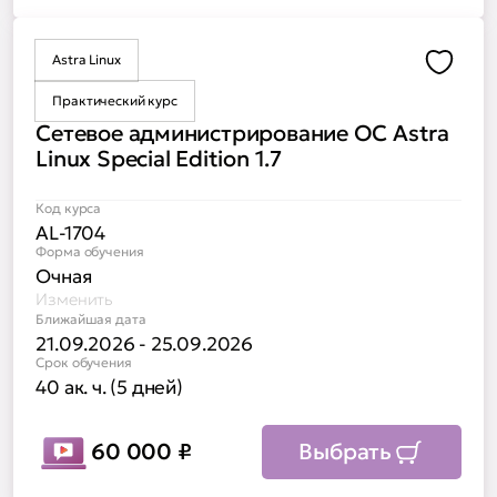
Astra Linux
Доба
Практический курс
Сетевое администрирование ОС Astra
Linux Special Edition 1.7
Код курса
AL-1704
Форма обучения
Очная
Изменить
Ближайшая дата
21.09.2026 - 25.09.2026
Срок обучения
40 ак. ч. (5 дней)
60 000
₽
Выбрать