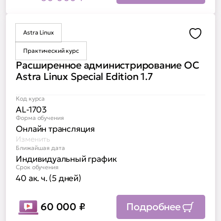
Astra Linux
Доба
Практический курс
Расширенное администрирование ОС
Astra Linux Special Edition 1.7
Код курса
AL-1703
Форма обучения
Онлайн трансляция
Изменить
Ближайшая дата
Индивидуальный график
Срок обучения
40 ак. ч. (5 дней)
60 000
₽
Подробнее