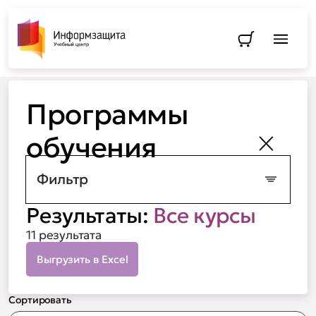
Перейти в
Программы обучения
Программы
обучения
Закрыть
Фильтр
Результаты:
Все курсы
11 результата
Выгрузить в Excel
Сортировать