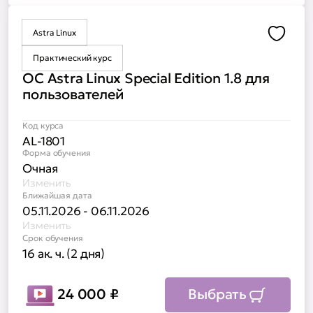
Astra Linux
Доба
Практический курс
ОС Astra Linux Special Edition 1.8 для
пользователей
Код курса
AL-1801
Форма обучения
Очная
Изменить
Ближайшая дата
05.11.2026 - 06.11.2026
Изменить
Срок обучения
16 ак. ч. (2 дня)
24 000
₽
Выбрать