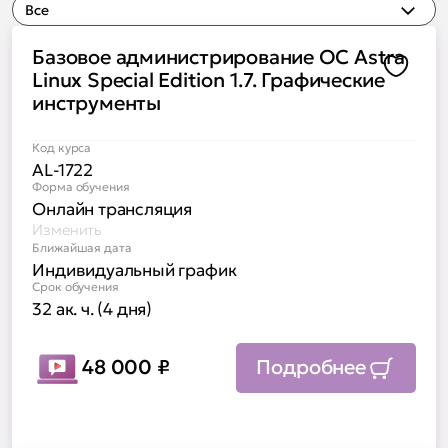
Все
Базовое администрирование ОС Astra
Доба
Linux Special Edition 1.7. Графические
инструменты
Код курса
AL-1722
Форма обучения
Онлайн трансляция
Изменить
Ближайшая дата
Индивидуальный график
Срок обучения
32 ак. ч. (4 дня)
48 000
₽
Подробнее