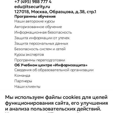
+7 (495) 988 777 4
edu@itsecurity.ru
127018, Москва, Образцова, д.38, стр.1
Программы обучения
Наши авторские курсы
Авторизованное обучение
Информационная безопасность
Защита информации от утечек
Защита персональных данных
Безопасность систем и сетей
Курсы экспертов
Программы переподготовки
Об Учебном центре «Информзащита»
Сведения об образовательной организации
Команда
Партнеры
Наши клиенты
Отзывы
Мы используем файлы cookies для целей
Повышение осведомленности
Партнерство с Secure-T
функционирования сайта, его улучшения
Преимущества для бизнеса
и анализа пользовательских действий.
Комплексные программы
Контакты