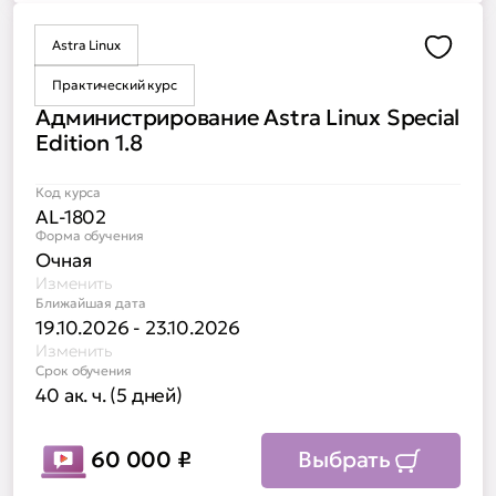
Astra Linux
Доба
Практический курс
Администрирование Astra Linux Special
Edition 1.8
Код курса
AL-1802
Форма обучения
Очная
Изменить
Ближайшая дата
19.10.2026 - 23.10.2026
Изменить
Срок обучения
40 ак. ч. (5 дней)
60 000
₽
Выбрать