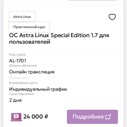
Astra Linux
Доба
Практический курс
ОС Astra Linux Special Edition 1.7 для
пользователей
Код курса
AL-1701
Форма обучения
Онлайн трансляция
Изменить
Ближайшая дата
Индивидуальный график
Срок обучения
2 дня
24 000
₽
Подробнее